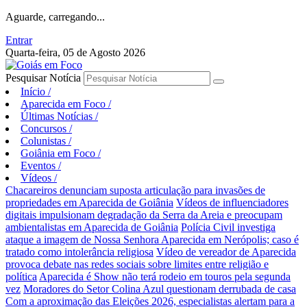
Aguarde, carregando...
Entrar
Quarta-feira, 05 de Agosto 2026
Pesquisar Notícia
Início
/
Aparecida em Foco
/
Últimas Notícias
/
Concursos
/
Colunistas
/
Goiânia em Foco
/
Eventos
/
Vídeos
/
Chacareiros denunciam suposta articulação para invasões de
propriedades em Aparecida de Goiânia
Vídeos de influenciadores
digitais impulsionam degradação da Serra da Areia e preocupam
ambientalistas em Aparecida de Goiânia
Polícia Civil investiga
ataque a imagem de Nossa Senhora Aparecida em Nerópolis; caso é
tratado como intolerância religiosa
Vídeo de vereador de Aparecida
provoca debate nas redes sociais sobre limites entre religião e
política
Aparecida é Show não terá rodeio em touros pela segunda
vez
Moradores do Setor Colina Azul questionam derrubada de casa
Com a aproximação das Eleições 2026, especialistas alertam para a