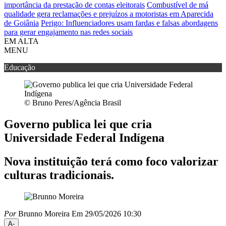
importância da prestação de contas eleitorais
Combustível de má
qualidade gera reclamações e prejuízos a motoristas em Aparecida
de Goiânia
Perigo: Influenciadores usam fardas e falsas abordagens
para gerar engajamento nas redes sociais
EM ALTA
MENU
Educação
© Bruno Peres/Agência Brasil
Governo publica lei que cria
Universidade Federal Indígena
Nova instituição terá como foco valorizar
culturas tradicionais.
Por
Brunno Moreira
Em 29/05/2026 10:30
A-