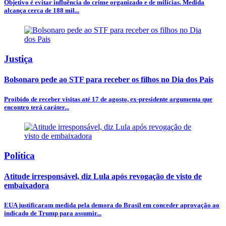
Objetivo é evitar influência do crime organizado e de milícias. Medida
alcança cerca de 188 mil...
Justiça
Bolsonaro pede ao STF para receber os filhos no Dia dos Pais
Proibido de receber visitas até 17 de agosto, ex-presidente argumenta que
encontro terá caráter...
Política
Atitude irresponsável, diz Lula após revogação de visto de
embaixadora
EUA justificaram medida pela demora do Brasil em conceder aprovação ao
indicado de Trump para assumir...