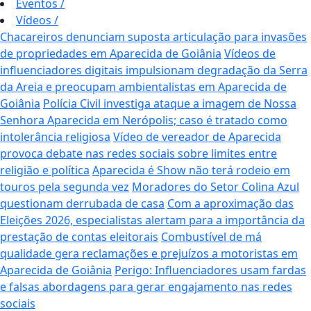
Eventos
/
Vídeos
/
Chacareiros denunciam suposta articulação para invasões
de propriedades em Aparecida de Goiânia
Vídeos de
influenciadores digitais impulsionam degradação da Serra
da Areia e preocupam ambientalistas em Aparecida de
Goiânia
Polícia Civil investiga ataque a imagem de Nossa
Senhora Aparecida em Nerópolis; caso é tratado como
intolerância religiosa
Vídeo de vereador de Aparecida
provoca debate nas redes sociais sobre limites entre
religião e política
Aparecida é Show não terá rodeio em
touros pela segunda vez
Moradores do Setor Colina Azul
questionam derrubada de casa
Com a aproximação das
Eleições 2026, especialistas alertam para a importância da
prestação de contas eleitorais
Combustível de má
qualidade gera reclamações e prejuízos a motoristas em
Aparecida de Goiânia
Perigo: Influenciadores usam fardas
e falsas abordagens para gerar engajamento nas redes
sociais