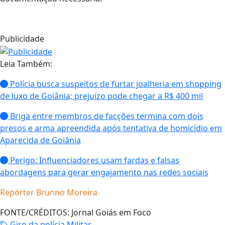
Publicidade
Leia Também:
Polícia busca suspeitos de furtar joalheria em shopping
de luxo de Goiânia; prejuízo pode chegar a R$ 400 mil
Briga entre membros de facções termina com dois
presos e arma apreendida após tentativa de homicídio em
Aparecida de Goiânia
Perigo: Influenciadores usam fardas e falsas
abordagens para gerar engajamento nas redes sociais
Repórter Brunno Moreira
FONTE/CRÉDITOS:
Jornal Goiás em Foco
Giro da polícia Militar