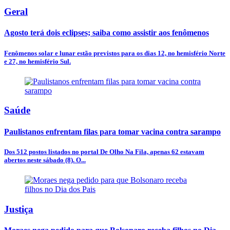
Geral
Agosto terá dois eclipses; saiba como assistir aos fenômenos
Fenômenos solar e lunar estão previstos para os dias 12, no hemisfério Norte
e 27, no hemisfério Sul.
Saúde
Paulistanos enfrentam filas para tomar vacina contra sarampo
Dos 512 postos listados no portal De Olho Na Fila, apenas 62 estavam
abertos neste sábado (8). O...
Justiça