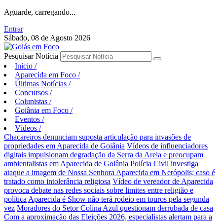
Aguarde, carregando...
Entrar
Sábado, 08 de Agosto 2026
Pesquisar Notícia
Início
/
Aparecida em Foco
/
Últimas Notícias
/
Concursos
/
Colunistas
/
Goiânia em Foco
/
Eventos
/
Vídeos
/
Chacareiros denunciam suposta articulação para invasões de
propriedades em Aparecida de Goiânia
Vídeos de influenciadores
digitais impulsionam degradação da Serra da Areia e preocupam
ambientalistas em Aparecida de Goiânia
Polícia Civil investiga
ataque a imagem de Nossa Senhora Aparecida em Nerópolis; caso é
tratado como intolerância religiosa
Vídeo de vereador de Aparecida
provoca debate nas redes sociais sobre limites entre religião e
política
Aparecida é Show não terá rodeio em touros pela segunda
vez
Moradores do Setor Colina Azul questionam derrubada de casa
Com a aproximação das Eleições 2026, especialistas alertam para a