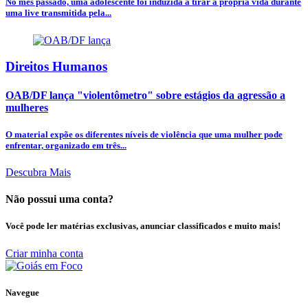
No mês passado, uma adolescente foi induzida a tirar a própria vida durante
uma live transmitida pela...
Direitos Humanos
OAB/DF lança "violentômetro" sobre estágios da agressão a
mulheres
O material expõe os diferentes níveis de violência que uma mulher pode
enfrentar, organizado em três...
Descubra Mais
Não possui uma conta?
Você pode ler matérias exclusivas, anunciar classificados e muito mais!
Criar minha conta
Navegue