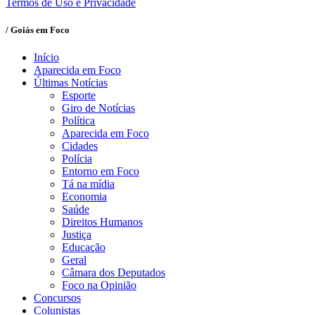
Termos de Uso e Privacidade
/ Goiás em Foco
Início
Aparecida em Foco
Últimas Notícias
Esporte
Giro de Notícias
Política
Aparecida em Foco
Cidades
Polícia
Entorno em Foco
Tá na mídia
Economia
Saúde
Direitos Humanos
Justiça
Educação
Geral
Câmara dos Deputados
Foco na Opinião
Concursos
Colunistas