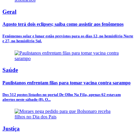
Geral
Agosto terá dois eclipses; saiba como assistir aos fenômenos
Fenômenos solar e lunar estão previstos para os dias 12, no hemisfério Norte
e 27, no hemisfério Sul.
Saúde
Paulistanos enfrentam filas para tomar vacina contra sarampo
Dos 512 postos listados no portal De Olho Na Fila, apenas 62 estavam
abertos neste sábado (8). O...
Justiça