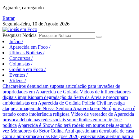
Aguarde, carregando...
Entrar
Segunda-feira, 10 de Agosto 2026
Pesquisar Notícia
Início
/
Aparecida em Foco
/
Últimas Notícias
/
Concursos
/
Colunistas
/
Goiânia em Foco
/
Eventos
/
Vídeos
/
Chacareiros denunciam suposta articulação para invasões de
propriedades em Aparecida de Goiânia
Vídeos de influenciadores
digitais impulsionam degradação da Serra da Areia e preocupam
ambientalistas em Aparecida de Goiânia
Polícia Civil investiga
ataque a imagem de Nossa Senhora Aparecida em Nerópolis; caso é
tratado como intolerância religiosa
Vídeo de vereador de Aparecida
provoca debate nas redes sociais sobre limites entre religião e
política
Aparecida é Show não terá rodeio em touros pela segunda
vez
Moradores do Setor Colina Azul questionam derrubada de casa
Com a aproximação das Eleições 2026, especialistas alertam para a