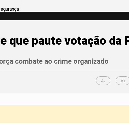
re que paute votação da
força combate ao crime organizado
A-
A+