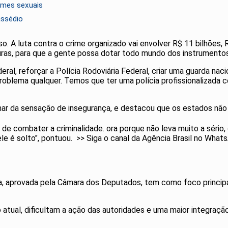
imes sexuais
assédio
. A luta contra o crime organizado vai envolver R$ 11 bilhões, 
uras, para que a gente possa dotar todo mundo dos instrumentos 
eral, reforçar a Polícia Rodoviária Federal, criar uma guarda nac
oblema qualquer. Temos que ter uma polícia profissionalizada c
r da sensação de insegurança, e destacou que os estados não 
de combater a criminalidade. ora porque não leva muito a séri
s ele é solto", pontuou. >> Siga o canal da Agência Brasil no What
, aprovada pela Câmara dos Deputados, tem como foco principal
atual, dificultam a ação das autoridades e uma maior integração