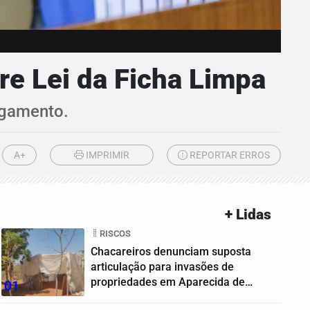
e Lei da Ficha Limpa
lgamento.
A+
IMPRIMIR
REPORTAR ERROS
+ Lidas
RISCOS
Chacareiros denunciam suposta
articulação para invasões de
propriedades em Aparecida de
01
Goiânia