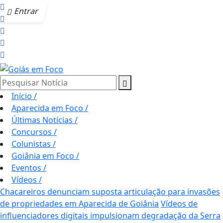
Entrar
Pesquisar Notícia
Início
/
Aparecida em Foco
/
Últimas Notícias
/
Concursos
/
Colunistas
/
Goiânia em Foco
/
Eventos
/
Vídeos
/
Chacareiros denunciam suposta articulação para invasões
de propriedades em Aparecida de Goiânia
Vídeos de
influenciadores digitais impulsionam degradação da Serra