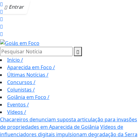
Entrar
Pesquisar Notícia
Início
/
Aparecida em Foco
/
Últimas Notícias
/
Concursos
/
Colunistas
/
Goiânia em Foco
/
Eventos
/
Vídeos
/
Chacareiros denunciam suposta articulação para invasões
de propriedades em Aparecida de Goiânia
Vídeos de
influenciadores digitais impulsionam degradação da Serra