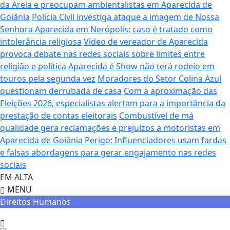
da Areia e preocupam ambientalistas em Aparecida de
Goiânia
Polícia Civil investiga ataque a imagem de Nossa
Senhora Aparecida em Nerópolis; caso é tratado como
intolerância religiosa
Vídeo de vereador de Aparecida
provoca debate nas redes sociais sobre limites entre
religião e política
Aparecida é Show não terá rodeio em
touros pela segunda vez
Moradores do Setor Colina Azul
questionam derrubada de casa
Com a aproximação das
Eleições 2026, especialistas alertam para a importância da
prestação de contas eleitorais
Combustível de má
qualidade gera reclamações e prejuízos a motoristas em
Aparecida de Goiânia
Perigo: Influenciadores usam fardas
e falsas abordagens para gerar engajamento nas redes
sociais
EM ALTA
MENU
Direitos Humanos