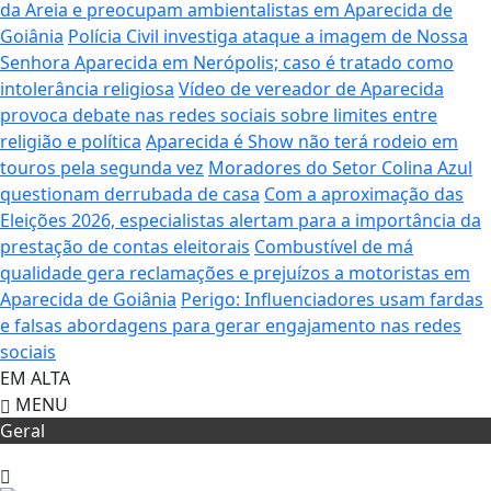
da Areia e preocupam ambientalistas em Aparecida de
Goiânia
Polícia Civil investiga ataque a imagem de Nossa
Senhora Aparecida em Nerópolis; caso é tratado como
intolerância religiosa
Vídeo de vereador de Aparecida
provoca debate nas redes sociais sobre limites entre
religião e política
Aparecida é Show não terá rodeio em
touros pela segunda vez
Moradores do Setor Colina Azul
questionam derrubada de casa
Com a aproximação das
Eleições 2026, especialistas alertam para a importância da
prestação de contas eleitorais
Combustível de má
qualidade gera reclamações e prejuízos a motoristas em
Aparecida de Goiânia
Perigo: Influenciadores usam fardas
e falsas abordagens para gerar engajamento nas redes
sociais
EM ALTA
MENU
Geral