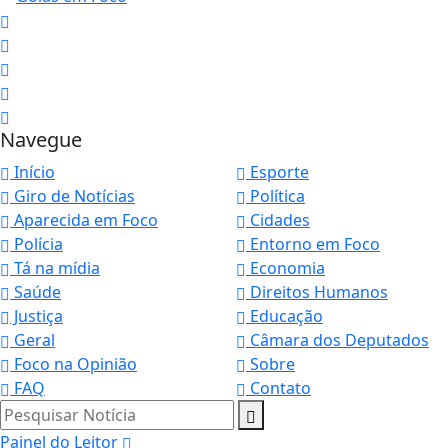
Navegue
Início
Esporte
Giro de Notícias
Política
Aparecida em Foco
Cidades
Polícia
Entorno em Foco
Tá na mídia
Economia
Saúde
Direitos Humanos
Justiça
Educação
Geral
Câmara dos Deputados
Foco na Opinião
Sobre
FAQ
Contato
Pesquisar Notícia
Painel do Leitor