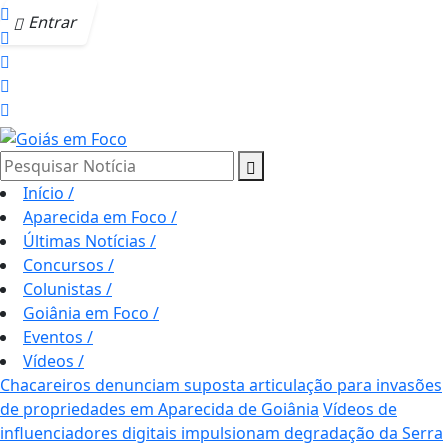
Entrar
Pesquisar Notícia
Início
/
Aparecida em Foco
/
Últimas Notícias
/
Concursos
/
Colunistas
/
Goiânia em Foco
/
Eventos
/
Vídeos
/
Chacareiros denunciam suposta articulação para invasões
de propriedades em Aparecida de Goiânia
Vídeos de
influenciadores digitais impulsionam degradação da Serra