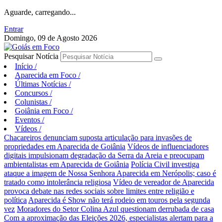
Aguarde, carregando...
Entrar
Domingo, 09 de Agosto 2026
Pesquisar Notícia
Início
/
Aparecida em Foco
/
Últimas Notícias
/
Concursos
/
Colunistas
/
Goiânia em Foco
/
Eventos
/
Vídeos
/
Chacareiros denunciam suposta articulação para invasões de
propriedades em Aparecida de Goiânia
Vídeos de influenciadores
digitais impulsionam degradação da Serra da Areia e preocupam
ambientalistas em Aparecida de Goiânia
Polícia Civil investiga
ataque a imagem de Nossa Senhora Aparecida em Nerópolis; caso é
tratado como intolerância religiosa
Vídeo de vereador de Aparecida
provoca debate nas redes sociais sobre limites entre religião e
política
Aparecida é Show não terá rodeio em touros pela segunda
vez
Moradores do Setor Colina Azul questionam derrubada de casa
Com a aproximação das Eleições 2026, especialistas alertam para a