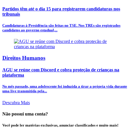
Partidos têm até o dia 15 para registrarem candidaturas nos
tribunais
Candidaturas à Presidência são feitas no TSE. Nos TREs são registrados
candidatos ao governo estadual,...
Direitos Humanos
AGU se reúne com Discord e cobra proteção de crianças na
plataforma
No mês passado, uma adolescente foi induzida a tirar a própria vida durante
uma live transmitida pela...
Descubra Mais
Não possui uma conta?
Você pode ler matérias exclusivas, anunciar classificados e muito mais!