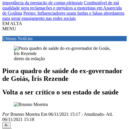
importância da prestação de contas eleitorais
Combustível de má
qualidade gera reclamações e prejuízos a motoristas em Aparecida
de Goiânia
Perigo: Influenciadores usam fardas e falsas abordagens
para gerar engajamento nas redes sociais
EM ALTA
MENU
Últimas Notícias
direto da redação
Piora quadro de saúde do ex-governador
de Goiás, Íris Rezende
Volta a ser crítico o seu estado de saúde
Por
Brunno Moreira
Em 06/11/2021 15:17
- Atualizado
- Atl.
06/11/2021 15:18
A-