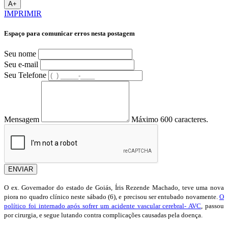
A+
IMPRIMIR
Espaço para comunicar erros nesta postagem
Seu nome
Seu e-mail
Seu Telefone
Mensagem
Máximo 600 caracteres.
ENVIAR
O ex. Governador do estado de Goiás, Íris Rezende Machado, teve uma nova
piora no quadro clínico neste sábado (6), e precisou ser entubado novamente.
O
político foi internado após sofrer um acidente vascular cerebral- AVC
, passou
por cirurgia, e segue lutando contra complicações causadas pela doença.