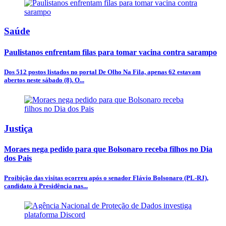
Saúde
Paulistanos enfrentam filas para tomar vacina contra sarampo
Dos 512 postos listados no portal De Olho Na Fila, apenas 62 estavam
abertos neste sábado (8). O...
Justiça
Moraes nega pedido para que Bolsonaro receba filhos no Dia
dos Pais
Proibição das visitas ocorreu após o senador Flávio Bolsonaro (PL-RJ),
candidato à Presidência nas...