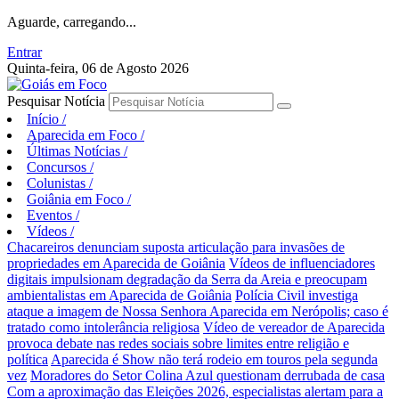
Aguarde, carregando...
Entrar
Quinta-feira, 06 de Agosto 2026
Pesquisar Notícia
Início
/
Aparecida em Foco
/
Últimas Notícias
/
Concursos
/
Colunistas
/
Goiânia em Foco
/
Eventos
/
Vídeos
/
Chacareiros denunciam suposta articulação para invasões de
propriedades em Aparecida de Goiânia
Vídeos de influenciadores
digitais impulsionam degradação da Serra da Areia e preocupam
ambientalistas em Aparecida de Goiânia
Polícia Civil investiga
ataque a imagem de Nossa Senhora Aparecida em Nerópolis; caso é
tratado como intolerância religiosa
Vídeo de vereador de Aparecida
provoca debate nas redes sociais sobre limites entre religião e
política
Aparecida é Show não terá rodeio em touros pela segunda
vez
Moradores do Setor Colina Azul questionam derrubada de casa
Com a aproximação das Eleições 2026, especialistas alertam para a