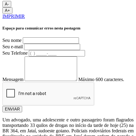
A-
A+
IMPRIMIR
Espaço para comunicar erros nesta postagem
Seu nome
Seu e-mail
Seu Telefone
Mensagem
Máximo 600 caracteres.
ENVIAR
Um advogado, uma adolescente e outro passageiro foram flagrados
transportando 33 quilos de drogas no início da tarde de hoje (25) na
BR 364, em Jataí, sudoeste goiano. Policiais rodoviários federais em