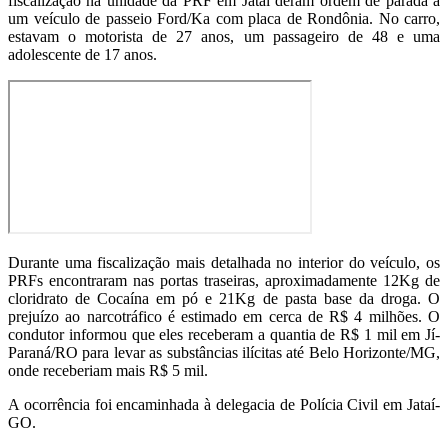
fiscalização na unidade da PRF em Jataí deram ordem de parada a
um veículo de passeio Ford/Ka com placa de Rondônia. No carro,
estavam o motorista de 27 anos, um passageiro de 48 e uma
adolescente de 17 anos.
Durante uma fiscalização mais detalhada no interior do veículo, os
PRFs encontraram nas portas traseiras, aproximadamente 12Kg de
cloridrato de Cocaína em pó e 21Kg de pasta base da droga. O
prejuízo ao narcotráfico é estimado em cerca de R$ 4 milhões. O
condutor informou que eles receberam a quantia de R$ 1 mil em Jí-
Paraná/RO para levar as substâncias ilícitas até Belo Horizonte/MG,
onde receberiam mais R$ 5 mil.
A ocorrência foi encaminhada à delegacia de Polícia Civil em Jataí-
GO.