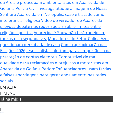
da Areia e preocupam ambientalistas em Aparecida de
Goiânia
Polícia Civil investiga ataque a imagem de Nossa
Senhora Aparecida em Nerópolis; caso é tratado como
intolerância religiosa
Vídeo de vereador de Aparecida
provoca debate nas redes sociais sobre limites entre
religião e política
Aparecida é Show não terá rodeio em
touros pela segunda vez
Moradores do Setor Colina Azul
questionam derrubada de casa
Com a aproximação das
Eleições 2026, especialistas alertam para a importância da
prestação de contas eleitorais
Combustível de má
qualidade gera reclamações e prejuízos a motoristas em
Aparecida de Goiânia
Perigo: Influenciadores usam fardas
e falsas abordagens para gerar engajamento nas redes
sociais
EM ALTA
MENU
Tá na mídia