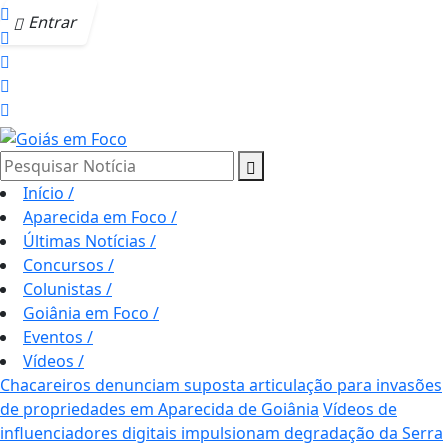
Entrar
Pesquisar Notícia
Início
/
Aparecida em Foco
/
Últimas Notícias
/
Concursos
/
Colunistas
/
Goiânia em Foco
/
Eventos
/
Vídeos
/
Chacareiros denunciam suposta articulação para invasões
de propriedades em Aparecida de Goiânia
Vídeos de
influenciadores digitais impulsionam degradação da Serra