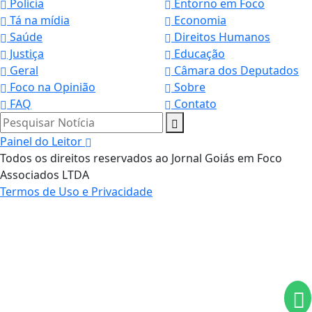
Polícia
Entorno em Foco
Tá na mídia
Economia
Saúde
Direitos Humanos
Justiça
Educação
Geral
Câmara dos Deputados
Foco na Opinião
Sobre
FAQ
Contato
Pesquisar Notícia
Painel do Leitor
Todos os direitos reservados ao Jornal Goiás em Foco
Associados LTDA
Termos de Uso e Privacidade
Termos de Uso e Privacidade
Esse site utiliza cookies para melhorar sua
experiência de navegação. Ao continuar o acesso,
entendemos que você concorda com nossos Termos
de Uso e Privacidade.
PARA MAIS INFORMAÇÕES,
ACESSE NOSSOS TERMOS
CLICANDO AQUI