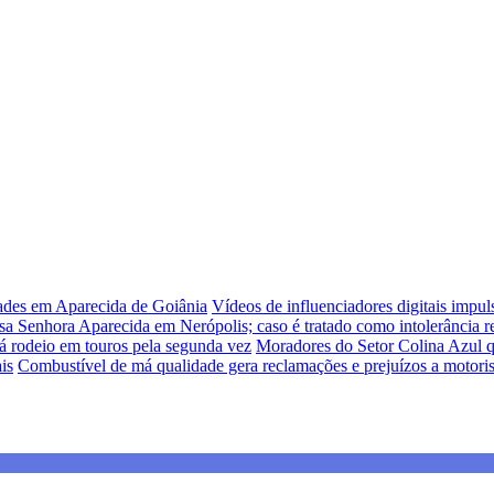
dades em Aparecida de Goiânia
Vídeos de influenciadores digitais impu
sa Senhora Aparecida em Nerópolis; caso é tratado como intolerância re
á rodeio em touros pela segunda vez
Moradores do Setor Colina Azul q
is
Combustível de má qualidade gera reclamações e prejuízos a motori