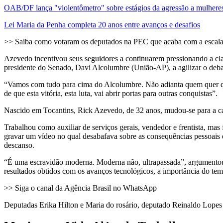
OAB/DF lança "violentômetro" sobre estágios da agressão a mulhere
Lei Maria da Penha completa 20 anos entre avanços e desafios
>> Saiba como votaram os deputados na PEC que acaba com a escal
Azevedo incentivou seus seguidores a continuarem pressionando a clas
presidente do Senado, Davi Alcolumbre (União-AP), a agilizar o deb
“Vamos com tudo para cima do Alcolumbre. Não adianta quem quer que 
de que esta vitória, esta luta, vai abrir portas para outras conquistas”.
Nascido em Tocantins, Rick Azevedo, de 32 anos, mudou-se para a c
Trabalhou como auxiliar de serviços gerais, vendedor e frentista, m
gravar um vídeo no qual desabafava sobre as consequências pessoais de
descanso.
“É uma escravidão moderna. Moderna não, ultrapassada”, argumentou o 
resultados obtidos com os avanços tecnológicos, a importância do tem
>> Siga o canal da Agência Brasil no WhatsApp
Deputadas Erika Hilton e Maria do rosário, deputado Reinaldo Lopes