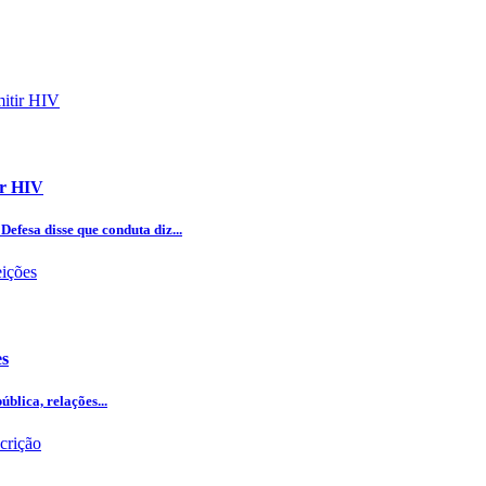
ir HIV
efesa disse que conduta diz...
es
blica, relações...