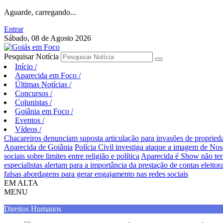
Aguarde, carregando...
Entrar
Sábado, 08 de Agosto 2026
Pesquisar Notícia
Início
/
Aparecida em Foco
/
Últimas Notícias
/
Concursos
/
Colunistas
/
Goiânia em Foco
/
Eventos
/
Vídeos
/
Chacareiros denunciam suposta articulação para invasões de proprie
Aparecida de Goiânia
Polícia Civil investiga ataque a imagem de Nos
sociais sobre limites entre religião e política
Aparecida é Show não ter
especialistas alertam para a importância da prestação de contas eleitora
falsas abordagens para gerar engajamento nas redes sociais
EM ALTA
MENU
Direitos Humanos