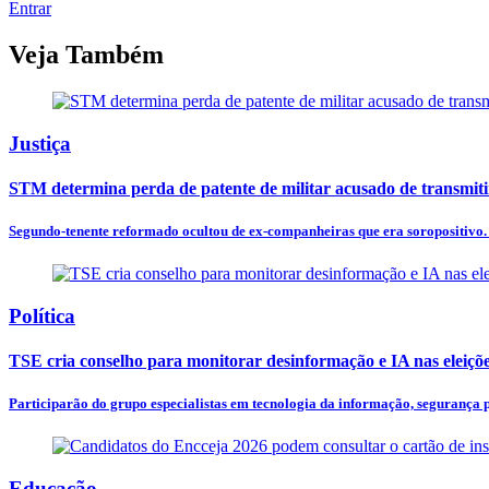
Entrar
Veja Também
Justiça
STM determina perda de patente de militar acusado de transmit
Segundo-tenente reformado ocultou de ex-companheiras que era soropositivo. D
Política
TSE cria conselho para monitorar desinformação e IA nas eleiçõ
Participarão do grupo especialistas em tecnologia da informação, segurança pú
Educação