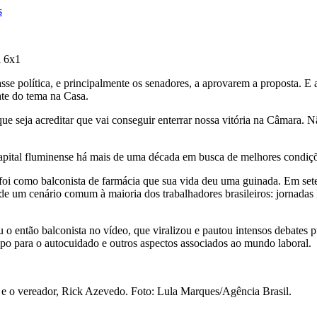
s
a 6x1
se política, e principalmente os senadores, a aprovarem a proposta. E 
ate do tema na Casa.
seja acreditar que vai conseguir enterrar nossa vitória na Câmara. Nã
apital fluminense há mais de uma década em busca de melhores condiç
as foi como balconista de farmácia que sua vida deu uma guinada. Em 
 um cenário comum à maioria dos trabalhadores brasileiros: jornadas lon
então balconista no vídeo, que viralizou e pautou intensos debates púb
po para o autocuidado e outros aspectos associados ao mundo laboral.
 e o vereador, Rick Azevedo. Foto: Lula Marques/Agência Brasil.