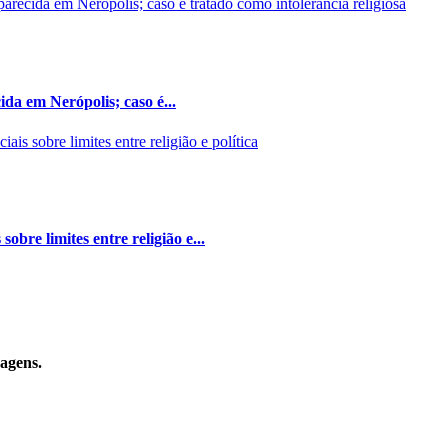
da em Nerópolis; caso é...
bre limites entre religião e...
sagens.