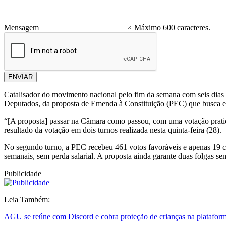
Mensagem
Máximo 600 caracteres.
ENVIAR
Catalisador do movimento nacional pelo fim da semana com seis dias
Deputados, da proposta de Emenda à Constituição (PEC) que busca ex
“[A proposta] passar na Câmara como passou, com uma votação pratica
resultado da votação em dois turnos realizada nesta quinta-feira (28).
No segundo turno, a PEC recebeu 461 votos favoráveis e apenas 19 con
semanais, sem perda salarial. A proposta ainda garante duas folgas s
Publicidade
Leia Também:
AGU se reúne com Discord e cobra proteção de crianças na platafor