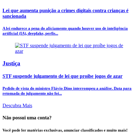
Lei que aumenta punição a crimes digitais contra crianças é
sancionada
A lei endurece a pena do aliciamento quando houver uso de inteligência
artificial (IA), deepfake, perfis...
Justiça
STF suspende julgamento de lei que proíbe jogos de azar
Pedido de vista do ministro Flávio Dino interrompeu a análise. Data para
retomada do julgamento não foi...
Descubra Mais
Não possui uma conta?
Você pode ler matérias exclusivas, anunciar classificados e muito mais!