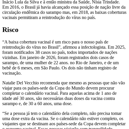
Inácio Lula da Silva e à então ministra da Saúde, Nísia Trindade.
Em 2016, o Brasil já havia alcançado essa posição de nação livre da
circulação endêmica do sarampo mas, em 2018, as baixas coberturas
vacinais permitiram a reintrodução do vírus no país.
Risco
“A baixa cobertura vacinal é um risco para o nosso país de
reintrodução do vírus no Brasil”, afirmou a infectologista. Em 2025,
foram notificados 38 casos no país, todos importados de nações
vizinhas. Em janeiro de 2026, foram registrados dois casos de
sarampo, de uma mulher de 22 anos. no Rio de Janeiro, e de um
bebê de 6 meses, em São Paulo. Os dois não tinham registro de
vacinação.
Natalie Del Vecchio recomenda que mesmo as pessoas que não vão
viajar para os países-sede da Copa do Mundo devem procurar
completar o calendário vacinal. Para aquelas acima de 1 ano de
idade até 30 anos, são necessárias duas doses da vacina contra
sarampo e, de 30 a 60 anos, uma dose.
“Se a pessoa já tem o calendário dela completo, não precisa tomar
uma dose extra da vacina. Se o calendário não estiver completo, os
viajantes que se destinam aos países-sede da Copa devem completar
o esquema vacinal. Essas pessoas viajarão com tranquilidade,