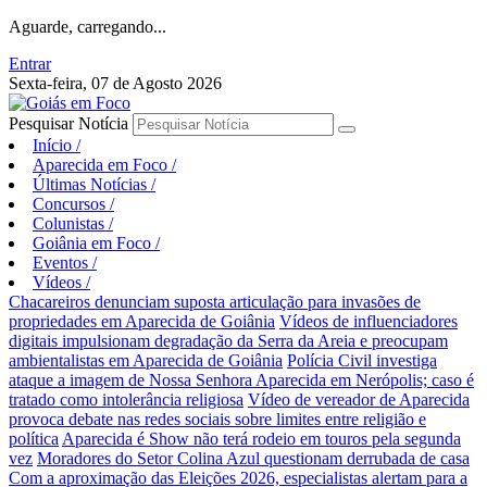
Aguarde, carregando...
Entrar
Sexta-feira, 07 de Agosto 2026
Pesquisar Notícia
Início
/
Aparecida em Foco
/
Últimas Notícias
/
Concursos
/
Colunistas
/
Goiânia em Foco
/
Eventos
/
Vídeos
/
Chacareiros denunciam suposta articulação para invasões de
propriedades em Aparecida de Goiânia
Vídeos de influenciadores
digitais impulsionam degradação da Serra da Areia e preocupam
ambientalistas em Aparecida de Goiânia
Polícia Civil investiga
ataque a imagem de Nossa Senhora Aparecida em Nerópolis; caso é
tratado como intolerância religiosa
Vídeo de vereador de Aparecida
provoca debate nas redes sociais sobre limites entre religião e
política
Aparecida é Show não terá rodeio em touros pela segunda
vez
Moradores do Setor Colina Azul questionam derrubada de casa
Com a aproximação das Eleições 2026, especialistas alertam para a