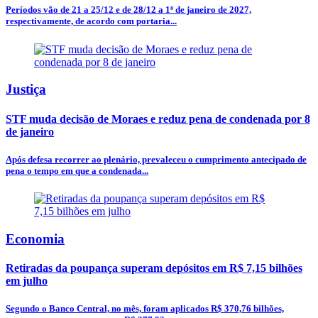
Períodos vão de 21 a 25/12 e de 28/12 a 1º de janeiro de 2027,
respectivamente, de acordo com portaria...
Justiça
STF muda decisão de Moraes e reduz pena de condenada por 8
de janeiro
Após defesa recorrer ao plenário, prevaleceu o cumprimento antecipado de
pena o tempo em que a condenada...
Economia
Retiradas da poupança superam depósitos em R$ 7,15 bilhões
em julho
Segundo o Banco Central, no mês, foram aplicados R$ 370,76 bilhões,