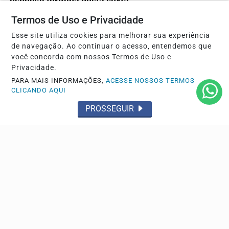
especial termina nesta sexta
Aplicação da prova ocorrerá em 29 de novembro em todo
Termos de Uso e Privacidade
o país.
Esse site utiliza cookies para melhorar sua experiência
de navegação. Ao continuar o acesso, entendemos que
você concorda com nossos Termos de Uso e
Privacidade.
PARA MAIS INFORMAÇÕES,
ACESSE NOSSOS TERMOS
CLICANDO AQUI
PROSSEGUIR
ECONOMIA
Durigan diz que aumento da dívida decorre dos
juros, não dos gastos
Ministro da Fazenda afirmou que a elevação do
endividamento está ligada à rolagem da dívida pública