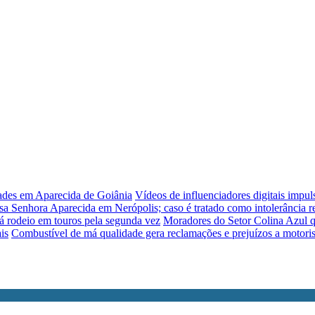
dades em Aparecida de Goiânia
Vídeos de influenciadores digitais impu
sa Senhora Aparecida em Nerópolis; caso é tratado como intolerância re
á rodeio em touros pela segunda vez
Moradores do Setor Colina Azul q
is
Combustível de má qualidade gera reclamações e prejuízos a motori