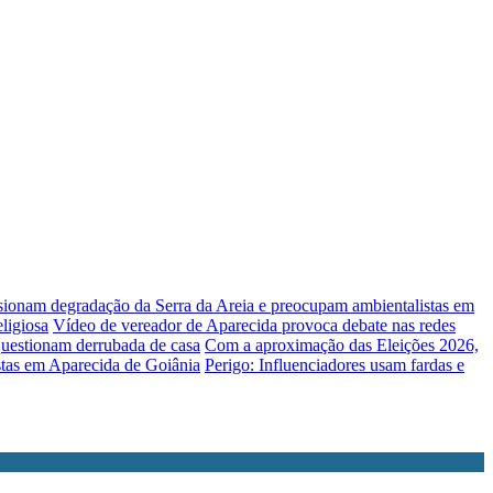
lsionam degradação da Serra da Areia e preocupam ambientalistas em
ligiosa
Vídeo de vereador de Aparecida provoca debate nas redes
uestionam derrubada de casa
Com a aproximação das Eleições 2026,
stas em Aparecida de Goiânia
Perigo: Influenciadores usam fardas e