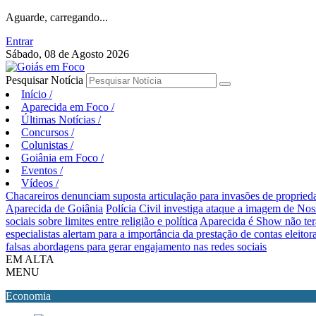
Aguarde, carregando...
Entrar
Sábado, 08 de Agosto 2026
Pesquisar Notícia
Início
/
Aparecida em Foco
/
Últimas Notícias
/
Concursos
/
Colunistas
/
Goiânia em Foco
/
Eventos
/
Vídeos
/
Chacareiros denunciam suposta articulação para invasões de proprie
Aparecida de Goiânia
Polícia Civil investiga ataque a imagem de Nos
sociais sobre limites entre religião e política
Aparecida é Show não ter
especialistas alertam para a importância da prestação de contas eleitora
falsas abordagens para gerar engajamento nas redes sociais
EM ALTA
MENU
Economia