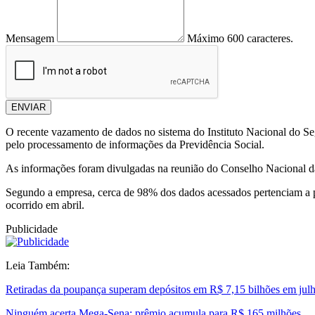
Mensagem
Máximo 600 caracteres.
ENVIAR
O recente vazamento de dados no sistema do Instituto Nacional do Seg
pelo processamento de informações da Previdência Social.
As informações foram divulgadas na reunião do Conselho Nacional d
Segundo a empresa, cerca de 98% dos dados acessados pertenciam a pe
ocorrido em abril.
Publicidade
Leia Também:
Retiradas da poupança superam depósitos em R$ 7,15 bilhões em jul
Ninguém acerta Mega-Sena; prêmio acumula para R$ 165 milhões