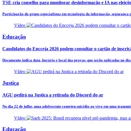
TSE cria conselho para monitorar desinformação e IA nas eleiçõ
Participarão do grupo especialistas em tecnologia da informação, segurança pú
Vídeo
Educação
Candidatos do Encceja 2026 podem consultar o cartão de inscriç
Documento indica data, horário e local das provas, que serão aplicadas no dia
Vídeo
Justiça
AGU pedirá na Justiça a retirada do Discord do ar
No dia 22 de julho, uma adolescente cometeu suicídio ao vivo em uma transmis
Vídeo
Educação