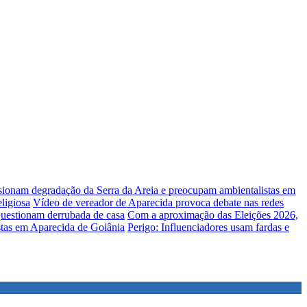
lsionam degradação da Serra da Areia e preocupam ambientalistas em
ligiosa
Vídeo de vereador de Aparecida provoca debate nas redes
uestionam derrubada de casa
Com a aproximação das Eleições 2026,
stas em Aparecida de Goiânia
Perigo: Influenciadores usam fardas e