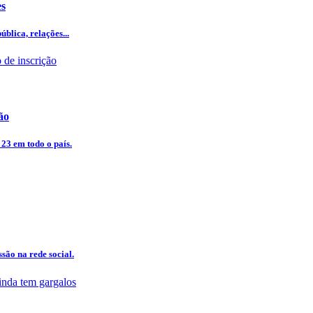
es
blica, relações...
ão
 23 em todo o país.
são na rede social.