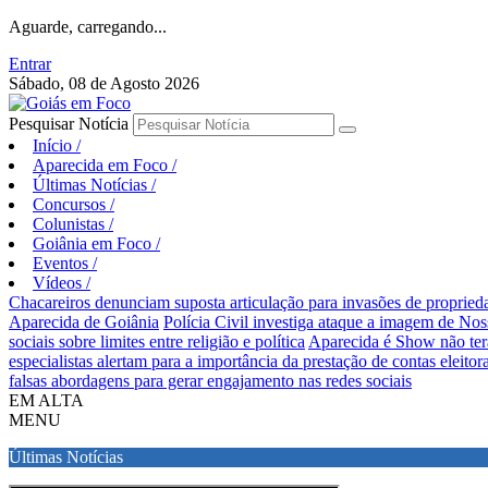
Aguarde, carregando...
Entrar
Sábado, 08 de Agosto 2026
Pesquisar Notícia
Início
/
Aparecida em Foco
/
Últimas Notícias
/
Concursos
/
Colunistas
/
Goiânia em Foco
/
Eventos
/
Vídeos
/
Chacareiros denunciam suposta articulação para invasões de proprie
Aparecida de Goiânia
Polícia Civil investiga ataque a imagem de Nos
sociais sobre limites entre religião e política
Aparecida é Show não ter
especialistas alertam para a importância da prestação de contas eleitora
falsas abordagens para gerar engajamento nas redes sociais
EM ALTA
MENU
Últimas Notícias