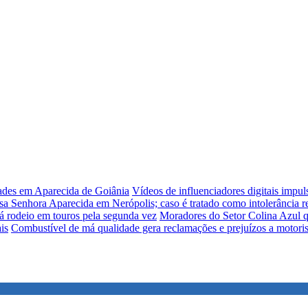
dades em Aparecida de Goiânia
Vídeos de influenciadores digitais impu
sa Senhora Aparecida em Nerópolis; caso é tratado como intolerância re
á rodeio em touros pela segunda vez
Moradores do Setor Colina Azul q
is
Combustível de má qualidade gera reclamações e prejuízos a motori