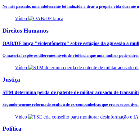
No mês passado, uma adolescente foi induzida a tirar a própria vida durante u
Vídeo
Direitos Humanos
OAB/DF lança "violentômetro" sobre estágios da agressão a mul
O material expõe os diferentes níveis de violência que uma mulher pode enfren
Vídeo
Justiça
STM determina perda de patente de militar acusado de transmit
Segundo-tenente reformado ocultou de ex-companheiras que era soropositivo. D
Vídeo
Política