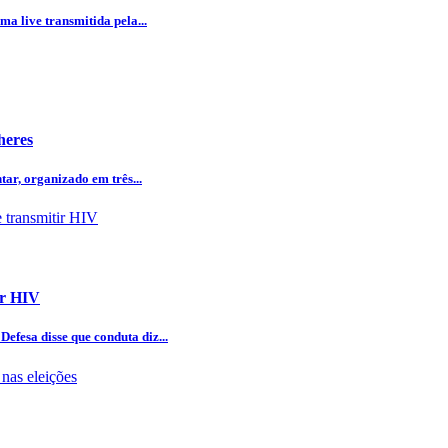
ma live transmitida pela...
heres
tar, organizado em três...
ir HIV
efesa disse que conduta diz...