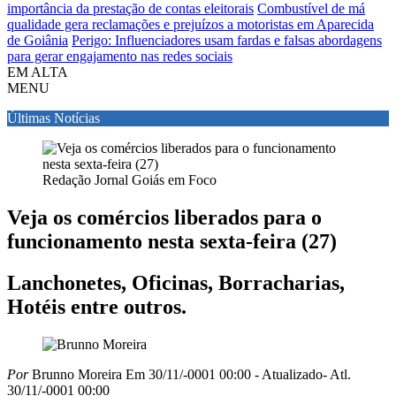
importância da prestação de contas eleitorais
Combustível de má
qualidade gera reclamações e prejuízos a motoristas em Aparecida
de Goiânia
Perigo: Influenciadores usam fardas e falsas abordagens
para gerar engajamento nas redes sociais
EM ALTA
MENU
Últimas Notícias
Redação Jornal Goiás em Foco
Veja os comércios liberados para o
funcionamento nesta sexta-feira (27)
Lanchonetes, Oficinas, Borracharias,
Hotéis entre outros.
Por
Brunno Moreira
Em 30/11/-0001 00:00
- Atualizado
- Atl.
30/11/-0001 00:00