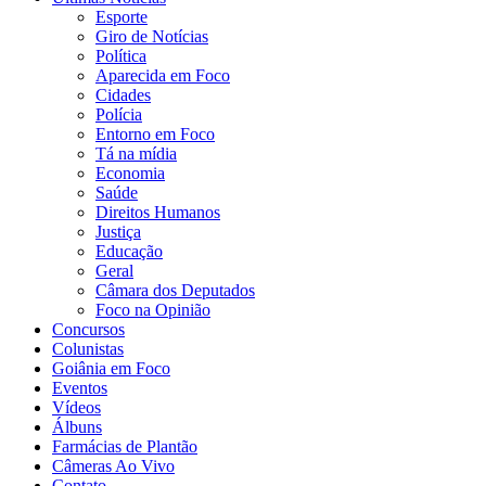
Esporte
Giro de Notícias
Política
Aparecida em Foco
Cidades
Polícia
Entorno em Foco
Tá na mídia
Economia
Saúde
Direitos Humanos
Justiça
Educação
Geral
Câmara dos Deputados
Foco na Opinião
Concursos
Colunistas
Goiânia em Foco
Eventos
Vídeos
Álbuns
Farmácias de Plantão
Câmeras Ao Vivo
Contato