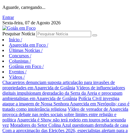
Aguarde, carregando...
Entrar
Sexta-feira, 07 de Agosto 2026
Pesquisar Notícia
Início
/
Aparecida em Foco
/
Últimas Notícias
/
Concursos
/
Colunistas
/
Goiânia em Foco
/
Eventos
/
Vídeos
/
Chacareiros denunciam suposta articulação para invasões de
propriedades em Aparecida de Goiânia
Vídeos de influenciadores
digitais impulsionam degradação da Serra da Areia e preocupam
ambientalistas em Aparecida de Goiânia
Polícia Civil investiga
ataque a imagem de Nossa Senhora Aparecida em Nerópolis; caso é
tratado como intolerância religiosa
Vídeo de vereador de Aparecida
provoca debate nas redes sociais sobre limites entre religião e
política
Aparecida é Show não terá rodeio em touros pela segunda
vez
Moradores do Setor Colina Azul questionam derrubada de casa
Com a aproximação das Eleições 2026, especialistas alertam para a