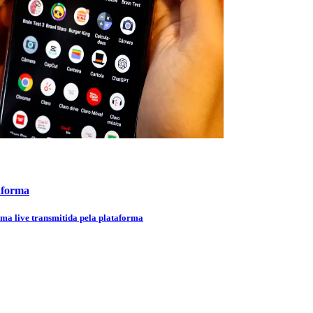
aforma
uma live transmitida pela plataforma