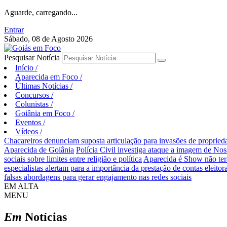
Aguarde, carregando...
Entrar
Sábado, 08 de Agosto 2026
Pesquisar Notícia
Início
/
Aparecida em Foco
/
Últimas Notícias
/
Concursos
/
Colunistas
/
Goiânia em Foco
/
Eventos
/
Vídeos
/
Chacareiros denunciam suposta articulação para invasões de proprie
Aparecida de Goiânia
Polícia Civil investiga ataque a imagem de Nos
sociais sobre limites entre religião e política
Aparecida é Show não ter
especialistas alertam para a importância da prestação de contas eleitora
falsas abordagens para gerar engajamento nas redes sociais
EM ALTA
MENU
Em
Notícias