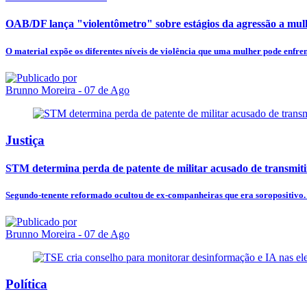
OAB/DF lança "violentômetro" sobre estágios da agressão a mul
O material expõe os diferentes níveis de violência que uma mulher pode enfren
Brunno Moreira
- 07 de Ago
Justiça
STM determina perda de patente de militar acusado de transmit
Segundo-tenente reformado ocultou de ex-companheiras que era soropositivo. 
Brunno Moreira
- 07 de Ago
Política