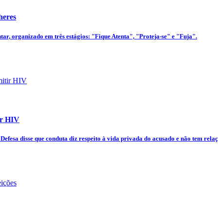
heres
tar, organizado em três estágios: "Fique Atenta", "Proteja-se" e "Fuja".
ir HIV
Defesa disse que conduta diz respeito à vida privada do acusado e não tem rela