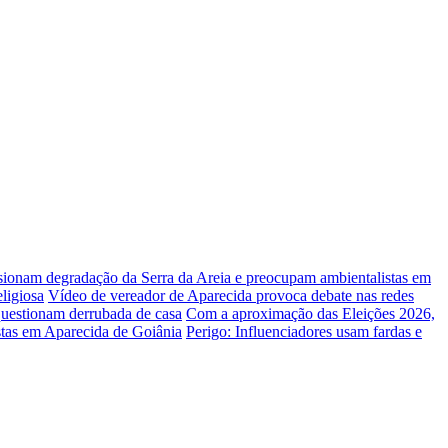
lsionam degradação da Serra da Areia e preocupam ambientalistas em
ligiosa
Vídeo de vereador de Aparecida provoca debate nas redes
uestionam derrubada de casa
Com a aproximação das Eleições 2026,
stas em Aparecida de Goiânia
Perigo: Influenciadores usam fardas e