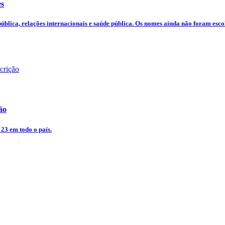
es
ública, relações internacionais e saúde pública. Os nomes ainda não foram esco
ão
 23 em todo o país.