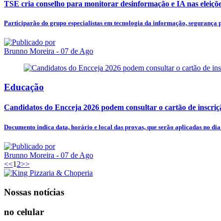
TSE cria conselho para monitorar desinformação e IA nas eleiçõ
Participarão do grupo especialistas em tecnologia da informação, segurança p
Brunno Moreira
- 07 de Ago
Educação
Candidatos do Encceja 2026 podem consultar o cartão de inscriç
Documento indica data, horário e local das provas, que serão aplicadas no dia
Brunno Moreira
- 07 de Ago
<<
1
2
>>
Nossas notícias
no celular