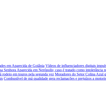
dades em Aparecida de Goiânia
Vídeos de influenciadores digitais impu
sa Senhora Aparecida em Nerópolis; caso é tratado como intolerância re
á rodeio em touros pela segunda vez
Moradores do Setor Colina Azul q
is
Combustível de má qualidade gera reclamações e prejuízos a motori