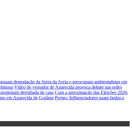
lsionam degradação da Serra da Areia e preocupam ambientalistas em
ligiosa
Vídeo de vereador de Aparecida provoca debate nas redes
uestionam derrubada de casa
Com a aproximação das Eleições 2026,
stas em Aparecida de Goiânia
Perigo: Influenciadores usam fardas e