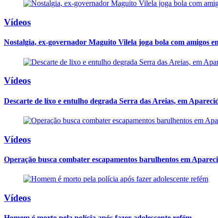
Vídeos
Nostalgia, ex-governador Maguito Vilela joga bola com amigos 
Vídeos
Descarte de lixo e entulho degrada Serra das Areias, em Apareci
Vídeos
Operação busca combater escapamentos barulhentos em Apareci
Vídeos
Homem é morto pela polícia após fazer adolescente refém