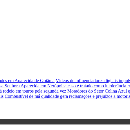
dades em Aparecida de Goiânia
Vídeos de influenciadores digitais impu
sa Senhora Aparecida em Nerópolis; caso é tratado como intolerância re
á rodeio em touros pela segunda vez
Moradores do Setor Colina Azul q
is
Combustível de má qualidade gera reclamações e prejuízos a motori