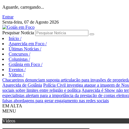
Aguarde, carregando...
Entrar
Sexta-feira, 07 de Agosto 2026
Pesquisar Notícia
Início
/
Aparecida em Foco
/
Últimas Notícias
/
Concursos
/
Colunistas
/
Goiânia em Foco
/
Eventos
/
Vídeos
/
Chacareiros denunciam suposta articulação para invasões de proprie
Aparecida de Goiânia
Polícia Civil investiga ataque a imagem de Nos
sociais sobre limites entre religião e política
Aparecida é Show não ter
especialistas alertam para a importância da prestação de contas eleitora
falsas abordagens para gerar engajamento nas redes sociais
EM ALTA
MENU
Vídeos