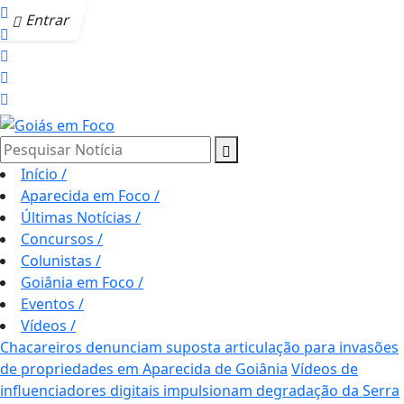
Entrar
Pesquisar Notícia
Início
/
Aparecida em Foco
/
Últimas Notícias
/
Concursos
/
Colunistas
/
Goiânia em Foco
/
Eventos
/
Vídeos
/
Chacareiros denunciam suposta articulação para invasões
de propriedades em Aparecida de Goiânia
Vídeos de
influenciadores digitais impulsionam degradação da Serra