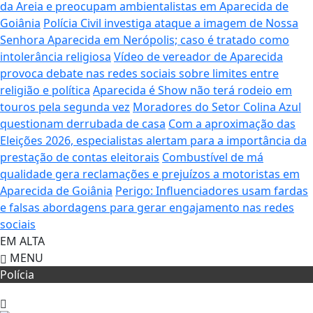
da Areia e preocupam ambientalistas em Aparecida de
Goiânia
Polícia Civil investiga ataque a imagem de Nossa
Senhora Aparecida em Nerópolis; caso é tratado como
intolerância religiosa
Vídeo de vereador de Aparecida
provoca debate nas redes sociais sobre limites entre
religião e política
Aparecida é Show não terá rodeio em
touros pela segunda vez
Moradores do Setor Colina Azul
questionam derrubada de casa
Com a aproximação das
Eleições 2026, especialistas alertam para a importância da
prestação de contas eleitorais
Combustível de má
qualidade gera reclamações e prejuízos a motoristas em
Aparecida de Goiânia
Perigo: Influenciadores usam fardas
e falsas abordagens para gerar engajamento nas redes
sociais
EM ALTA
MENU
Polícia