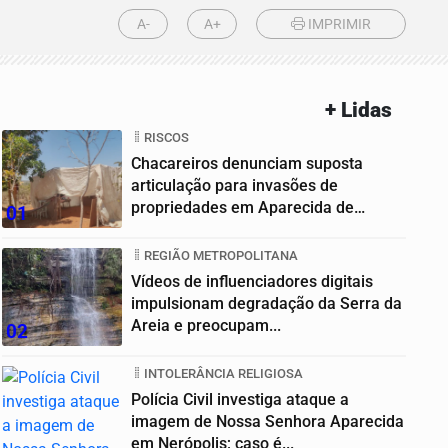
A-
A+
IMPRIMIR
+ Lidas
RISCOS
Chacareiros denunciam suposta
articulação para invasões de
propriedades em Aparecida de
01
Goiânia
REGIÃO METROPOLITANA
Vídeos de influenciadores digitais
impulsionam degradação da Serra da
Areia e preocupam...
02
INTOLERÂNCIA RELIGIOSA
Polícia Civil investiga ataque a
imagem de Nossa Senhora Aparecida
em Nerópolis; caso é...