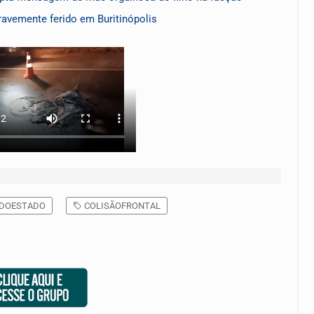
ravemente ferido em Buritinópolis
DOESTADO
COLISÃOFRONTAL