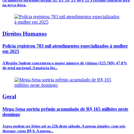
Os números sorteados foram: 02, 05, 10, 35, 40 e 53. Próximo concurso será
na terça-feira.
Direitos Humanos
Polícia registrou 783 mil atendimentos especializados à mulher
em 2025
A Região Sudeste concentrou o maior número de vítimas (125.769), 47,8%
do total nacional. A maioria foi...
Geral
Mega-Sena sorteia prêmio acumulado de R$ 165 milhões neste
domingo
Jogos podem ser feitos até as 22h deste sábado. A aposta simples, com seis
dezenas, custa R$ 6. A aposta...