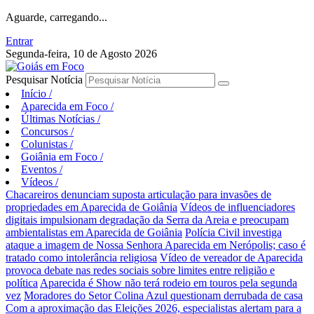
Aguarde, carregando...
Entrar
Segunda-feira, 10 de Agosto 2026
Pesquisar Notícia
Início
/
Aparecida em Foco
/
Últimas Notícias
/
Concursos
/
Colunistas
/
Goiânia em Foco
/
Eventos
/
Vídeos
/
Chacareiros denunciam suposta articulação para invasões de
propriedades em Aparecida de Goiânia
Vídeos de influenciadores
digitais impulsionam degradação da Serra da Areia e preocupam
ambientalistas em Aparecida de Goiânia
Polícia Civil investiga
ataque a imagem de Nossa Senhora Aparecida em Nerópolis; caso é
tratado como intolerância religiosa
Vídeo de vereador de Aparecida
provoca debate nas redes sociais sobre limites entre religião e
política
Aparecida é Show não terá rodeio em touros pela segunda
vez
Moradores do Setor Colina Azul questionam derrubada de casa
Com a aproximação das Eleições 2026, especialistas alertam para a