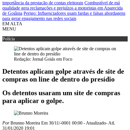
importância da prestação de contas eleitorais
Combustível de má
qualidade gera reclamações e prejuízos a motoristas em Aparecida
de Goiânia
Perigo: Influenciadores usam fardas e falsas abordagens
para gerar engajamento nas redes sociais
EM ALTA
MENU
Polícia
Redação: Jornal Goiás em Foco
Detentos aplicam golpe através de site de
compras on line de dentro do presídio
Os detentos usaram um site de compras
para aplicar o golpe.
Por
Brunno Moreira
Em 30/11/-0001 00:00
- Atualizado
- Atl.
31/01/2020 19:01