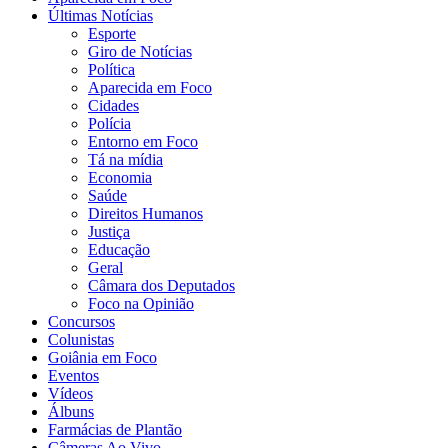
Últimas Notícias
Esporte
Giro de Notícias
Política
Aparecida em Foco
Cidades
Polícia
Entorno em Foco
Tá na mídia
Economia
Saúde
Direitos Humanos
Justiça
Educação
Geral
Câmara dos Deputados
Foco na Opinião
Concursos
Colunistas
Goiânia em Foco
Eventos
Vídeos
Álbuns
Farmácias de Plantão
Câmeras Ao Vivo