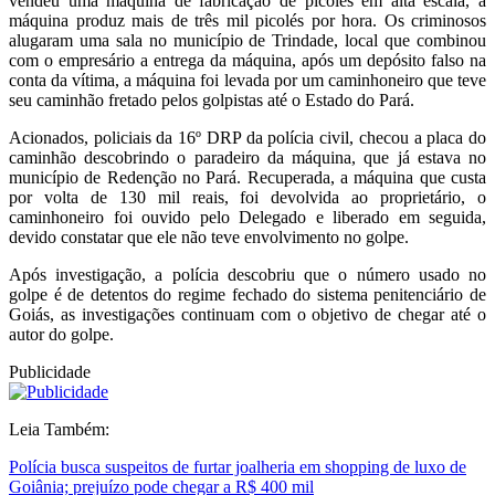
vendeu uma máquina de fabricação de picolés em alta escala, a
máquina produz mais de três mil picolés por hora. Os criminosos
alugaram uma sala no município de Trindade, local que combinou
com o empresário a entrega da máquina, após um depósito falso na
conta da vítima, a máquina foi levada por um caminhoneiro que teve
seu caminhão fretado pelos golpistas até o Estado do Pará.
Acionados, policiais da 16º DRP da polícia civil, checou a placa do
caminhão descobrindo o paradeiro da máquina, que já estava no
município de Redenção no Pará. Recuperada, a máquina que custa
por volta de 130 mil reais, foi devolvida ao proprietário, o
caminhoneiro foi ouvido pelo Delegado e liberado em seguida,
devido constatar que ele não teve envolvimento no golpe.
Após investigação, a polícia descobriu que o número usado no
golpe é de detentos do regime fechado do sistema penitenciário de
Goiás, as investigações continuam com o objetivo de chegar até o
autor do golpe.
Publicidade
Leia Também:
Polícia busca suspeitos de furtar joalheria em shopping de luxo de
Goiânia; prejuízo pode chegar a R$ 400 mil