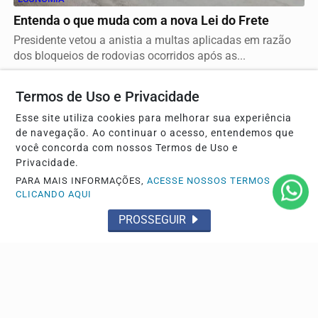
Entenda o que muda com a nova Lei do Frete
Presidente vetou a anistia a multas aplicadas em razão
dos bloqueios de rodovias ocorridos após as...
Termos de Uso e Privacidade
POLÍTICA
Esse site utiliza cookies para melhorar sua experiência
Federação PSOL-Rede oficializa apoio à
de navegação. Ao continuar o acesso, entendemos que
você concorda com nossos Termos de Uso e
candidatura de Lula à reeleição
Privacidade.
Os partidos já haviam sinalizado esse posicionamento
PARA MAIS INFORMAÇÕES,
ACESSE NOSSOS TERMOS
quando participaram da convenção do PT, no último...
CLICANDO AQUI
PROSSEGUIR
Descubra Mais
Não possui uma conta?