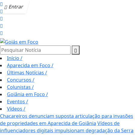
Entrar
Pesquisar Notícia
Início
/
Aparecida em Foco
/
Últimas Notícias
/
Concursos
/
Colunistas
/
Goiânia em Foco
/
Eventos
/
Vídeos
/
Chacareiros denunciam suposta articulação para invasões
de propriedades em Aparecida de Goiânia
Vídeos de
influenciadores digitais impulsionam degradação da Serra