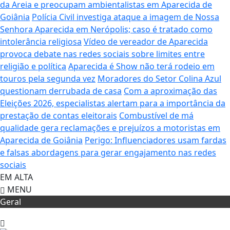
da Areia e preocupam ambientalistas em Aparecida de
Goiânia
Polícia Civil investiga ataque a imagem de Nossa
Senhora Aparecida em Nerópolis; caso é tratado como
intolerância religiosa
Vídeo de vereador de Aparecida
provoca debate nas redes sociais sobre limites entre
religião e política
Aparecida é Show não terá rodeio em
touros pela segunda vez
Moradores do Setor Colina Azul
questionam derrubada de casa
Com a aproximação das
Eleições 2026, especialistas alertam para a importância da
prestação de contas eleitorais
Combustível de má
qualidade gera reclamações e prejuízos a motoristas em
Aparecida de Goiânia
Perigo: Influenciadores usam fardas
e falsas abordagens para gerar engajamento nas redes
sociais
EM ALTA
MENU
Geral