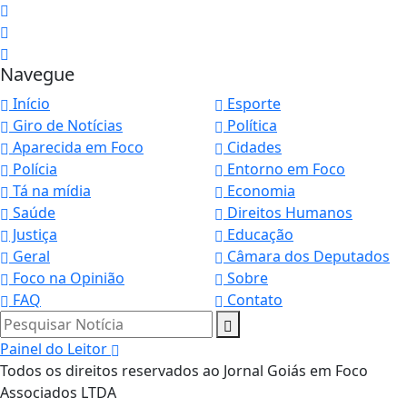
Navegue
Início
Esporte
Giro de Notícias
Política
Aparecida em Foco
Cidades
Polícia
Entorno em Foco
Tá na mídia
Economia
Saúde
Direitos Humanos
Justiça
Educação
Geral
Câmara dos Deputados
Foco na Opinião
Sobre
FAQ
Contato
Pesquisar Notícia
Painel do Leitor
Todos os direitos reservados ao Jornal Goiás em Foco
Associados LTDA