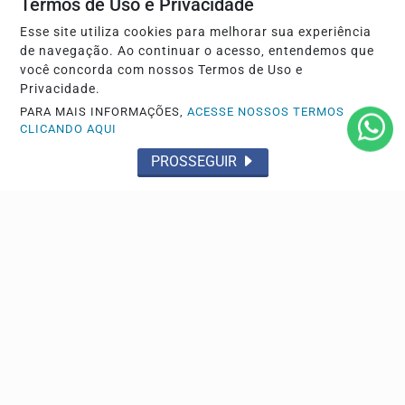
Termos de Uso e Privacidade
CRIAR MINHA CONTA
Esse site utiliza cookies para melhorar sua experiência
de navegação. Ao continuar o acesso, entendemos que
você concorda com nossos Termos de Uso e
Privacidade.
PARA MAIS INFORMAÇÕES,
ACESSE NOSSOS TERMOS
CLICANDO AQUI
PROSSEGUIR
Navegue
Início
Esporte
Giro de Notícias
Política
Aparecida em Foco
Cidades
Polícia
Entorno em Foco
Tá na mídia
Economia