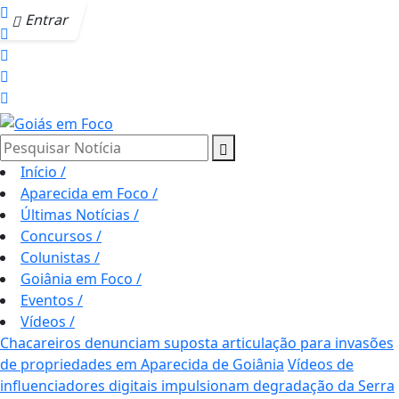
Entrar
Pesquisar Notícia
Início
/
Aparecida em Foco
/
Últimas Notícias
/
Concursos
/
Colunistas
/
Goiânia em Foco
/
Eventos
/
Vídeos
/
Chacareiros denunciam suposta articulação para invasões
de propriedades em Aparecida de Goiânia
Vídeos de
influenciadores digitais impulsionam degradação da Serra