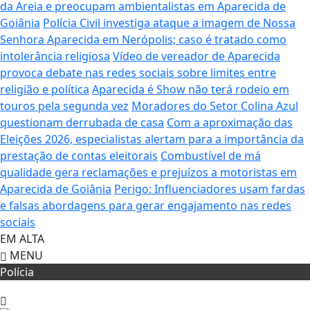
da Areia e preocupam ambientalistas em Aparecida de
Goiânia
Polícia Civil investiga ataque a imagem de Nossa
Senhora Aparecida em Nerópolis; caso é tratado como
intolerância religiosa
Vídeo de vereador de Aparecida
provoca debate nas redes sociais sobre limites entre
religião e política
Aparecida é Show não terá rodeio em
touros pela segunda vez
Moradores do Setor Colina Azul
questionam derrubada de casa
Com a aproximação das
Eleições 2026, especialistas alertam para a importância da
prestação de contas eleitorais
Combustível de má
qualidade gera reclamações e prejuízos a motoristas em
Aparecida de Goiânia
Perigo: Influenciadores usam fardas
e falsas abordagens para gerar engajamento nas redes
sociais
EM ALTA
MENU
Polícia