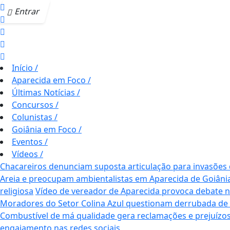
Entrar
Início
/
Aparecida em Foco
/
Últimas Notícias
/
Concursos
/
Colunistas
/
Goiânia em Foco
/
Eventos
/
Vídeos
/
Chacareiros denunciam suposta articulação para invasões
Areia e preocupam ambientalistas em Aparecida de Goiâni
religiosa
Vídeo de vereador de Aparecida provoca debate nas 
Moradores do Setor Colina Azul questionam derrubada de
Combustível de má qualidade gera reclamações e prejuízos
engajamento nas redes sociais