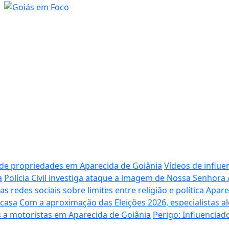
 de propriedades em Aparecida de Goiânia
Vídeos de influe
a
Polícia Civil investiga ataque a imagem de Nossa Senhora
redes sociais sobre limites entre religião e política
Apare
 casa
Com a aproximação das Eleições 2026, especialistas al
 a motoristas em Aparecida de Goiânia
Perigo: Influencia