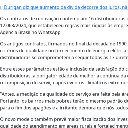
Durigan diz que aumento da dívida decorre dos juros, nã
Os contratos de renovação contemplam 16 distribuidoras e
12.068/2024, que estabeleceu regras mais rígidas às empres
Agência Brasil no WhatsApp
Os antigos contratos, firmados no final da década de 199
critérios de qualidade no fornecimento de energia elétrica
distribuidoras se comprometem a seguir todas as 17 diretr
Entre esses parâmetros estão a inclusão da satisfação d
distribuidoras, a obrigatoriedade de melhoria contínua da
recomposição do serviço após eventos climáticos extremos
"Antes, a medição da qualidade do serviço era feita pela ár
Portanto, os bairros mais pobres terão o mesmo padrão de
para o fim dos apagões e a irritante demora que nós todos 
O novo modelo também prevê maior fiscalização dos inves
qualidade do atendimento em áreas rurais e fortalecimento 