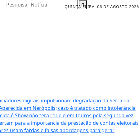
Pesquisar Notícia
QUINTA-FEIRA, 06 DE AGOSTO 2026
nciadores digitais impulsionam degradação da Serra da
 Aparecida em Nerópolis; caso é tratado como intolerância
cida é Show não terá rodeio em touros pela segunda vez
ertam para a importância da prestação de contas eleitorais
dores usam fardas e falsas abordagens para gerar