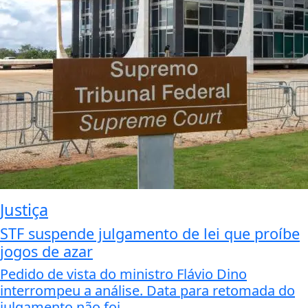
Justiça
STF suspende julgamento de lei que proíbe
jogos de azar
Pedido de vista do ministro Flávio Dino
interrompeu a análise. Data para retomada do
julgamento não foi...