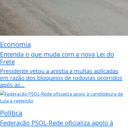
Economia
Entenda o que muda com a nova Lei do
Frete
Presidente vetou a anistia a multas aplicadas
em razão dos bloqueios de rodovias ocorridos
após as...
Política
Federação PSOL-Rede oficializa apoio à