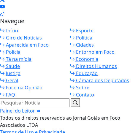
Navegue
Início
Esporte
Giro de Notícias
Política
Aparecida em Foco
Cidades
Polícia
Entorno em Foco
Tá na mídia
Economia
Saúde
Direitos Humanos
Justiça
Educação
Geral
Câmara dos Deputados
Foco na Opinião
Sobre
FAQ
Contato
Pesquisar Notícia
Painel do Leitor
Todos os direitos reservados ao Jornal Goiás em Foco
Associados LTDA
Termos de Uso e Privacidade