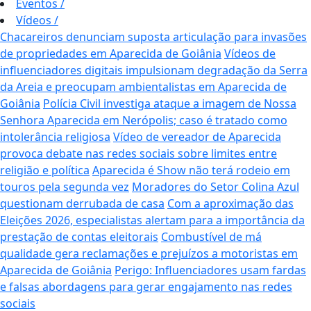
Eventos
/
Vídeos
/
Chacareiros denunciam suposta articulação para invasões
de propriedades em Aparecida de Goiânia
Vídeos de
influenciadores digitais impulsionam degradação da Serra
da Areia e preocupam ambientalistas em Aparecida de
Goiânia
Polícia Civil investiga ataque a imagem de Nossa
Senhora Aparecida em Nerópolis; caso é tratado como
intolerância religiosa
Vídeo de vereador de Aparecida
provoca debate nas redes sociais sobre limites entre
religião e política
Aparecida é Show não terá rodeio em
touros pela segunda vez
Moradores do Setor Colina Azul
questionam derrubada de casa
Com a aproximação das
Eleições 2026, especialistas alertam para a importância da
prestação de contas eleitorais
Combustível de má
qualidade gera reclamações e prejuízos a motoristas em
Aparecida de Goiânia
Perigo: Influenciadores usam fardas
e falsas abordagens para gerar engajamento nas redes
sociais