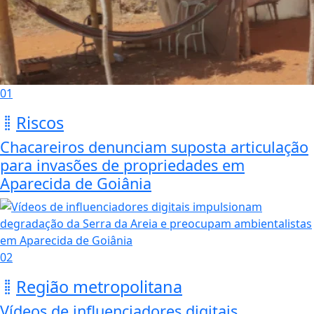
01
Riscos
Chacareiros denunciam suposta articulação
para invasões de propriedades em
Aparecida de Goiânia
02
Região metropolitana
Vídeos de influenciadores digitais