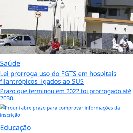
Saúde
Lei prorroga uso do FGTS em hospitais
filantrópicos ligados ao SUS
Prazo que terminou em 2022 foi prorrogado até
2030.
Educação