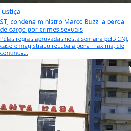
Justiça
STJ condena ministro Marco Buzzi a perda
de cargo por crimes sexuais
Pelas regras aprovadas nesta semana pelo CNJ,
caso o magistrado receba a pena máxima, ele
continua...