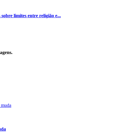
bre limites entre religião e...
sagens.
uda