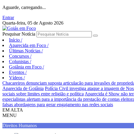
Aguarde, carregando...
Entrar
Quarta-feira, 05 de Agosto 2026
Pesquisar Notícia
Início
/
Aparecida em Foco
/
Últimas Notícias
/
Concursos
/
Colunistas
/
Goiânia em Foco
/
Eventos
/
Vídeos
/
Chacareiros denunciam suposta articulação para invasões de proprie
Aparecida de Goiânia
Polícia Civil investiga ataque a imagem de Nos
sociais sobre limites entre religião e política
Aparecida é Show não ter
especialistas alertam para a importância da prestação de contas eleitora
falsas abordagens para gerar engajamento nas redes sociais
EM ALTA
MENU
Direitos Humanos