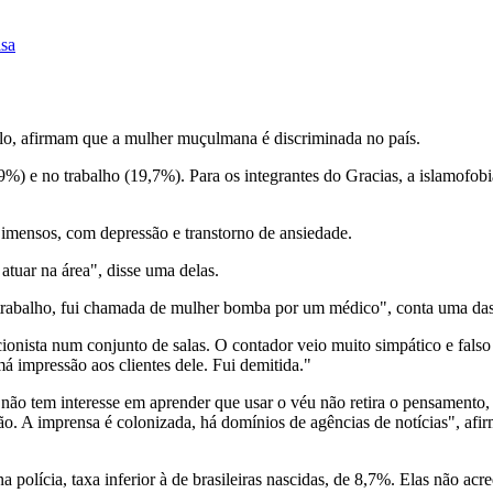
isa
mplo, afirmam que a mulher muçulmana é discriminada no país.
,9%) e no trabalho (19,7%). Para os integrantes do Gracias, a islamofob
 imensos, com depressão e transtorno de ansiedade.
atuar na área", disse uma delas.
trabalho, fui chamada de mulher bomba por um médico", conta uma das
onista num conjunto de salas. O contador veio muito simpático e falso 
á impressão aos clientes dele. Fui demitida."
não tem interesse em aprender que usar o véu não retira o pensamento,
ão. A imprensa é colonizada, há domínios de agências de notícias", af
a polícia, taxa inferior à de brasileiras nascidas, de 8,7%. Elas não ac