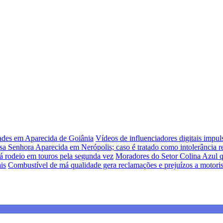
dades em Aparecida de Goiânia
Vídeos de influenciadores digitais impu
sa Senhora Aparecida em Nerópolis; caso é tratado como intolerância re
á rodeio em touros pela segunda vez
Moradores do Setor Colina Azul q
is
Combustível de má qualidade gera reclamações e prejuízos a motori