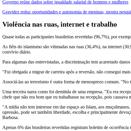
Governo reúne dados sobre igualdade salarial de homens e mulheres
Gravidez reduz oportunidades e autonomia de meninas, mostra pesqu
Violência nas ruas, internet e trabalho
Quase todas as participantes brasileiras revertidas (96,7%), por exe
As fiéis do islamismo são vitimadas nas ruas (36,4%), na internet (30
convívio diário.
Para algumas das entrevistadas, a discriminação tem acarretado danos
"Fui obrigada a migrar de carreira após a reversão, não consegui mais 
Associá-las ao terrorismo é outra forma de menosprezo comum. "No 
Uma terceira narra como foi demitida de uma empresa. "Eu era recepci
chefe que não era bom que eu trabalhasse na recepção, pois causava m
"A mídia não tem interesse em dar espaço ao Islam, aos muçulmanos, 
opressão, pode ser também liberdade, escolha e principalmente devoç
Barbosa.
Apenas 6% das brasileiras revertidas registram boletim de ocorrência n