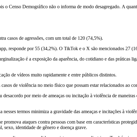
 pois o Censo Demográfico não o informa de modo desagregado. A quan
ntra casos de agressões, com um total de 120 (74,5%).
pp, responde por 55 (34,2%). O TikTok e o X são mencionados 27 (16
inalização é a exposição da aparência, do cotidiano e das práticas lig
cação de vídeos muito rapidamente e entre públicos distintos.
s casos de violência no meio físico que possam estar relacionados ao c
esacordo por meio de ameaças ou incitação à violência de maneiras c
 nesses termos minimiza a gravidade das ameaças e incitações à violên
ue promova ataques contra pessoas com base em características proteg
ual, sexo, identidade de gênero e doença grave.