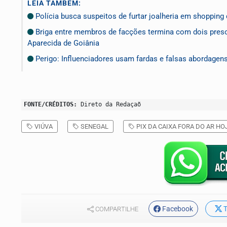
LEIA TAMBÉM:
Polícia busca suspeitos de furtar joalheria em shopping 
Briga entre membros de facções termina com dois preso
Aparecida de Goiânia
Perigo: Influenciadores usam fardas e falsas abordagen
FONTE/CRÉDITOS:
Direto da Redaçaõ
VIÚVA
SENEGAL
PIX DA CAIXA FORA DO AR HO
Facebook
T
COMPARTILHE