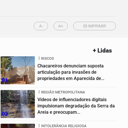
A-
A+
IMPRIMIR
+ Lidas
RISCOS
Chacareiros denunciam suposta
articulação para invasões de
propriedades em Aparecida de
01
Goiânia
REGIÃO METROPOLITANA
Vídeos de influenciadores digitais
impulsionam degradação da Serra da
Areia e preocupam...
02
INTOLERÂNCIA RELIGIOSA