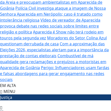
da Areia e preocupam ambientalistas em Aparecida de
Goiânia
Polícia Civil investiga ataque a imagem de Nossa
Senhora Aparecida em Nerópolis; caso é tratado como
intolerância religiosa
Vídeo de vereador de Aparecida
provoca debate nas redes sociais sobre limites entre
religião e política
Aparecida é Show não terá rodeio em
touros pela segunda vez
Moradores do Setor Colina Azul
questionam derrubada de casa
Com a aproximação das
Eleições 2026, especialistas alertam para a importância da
prestação de contas eleitorais
Combustível de má
qualidade gera reclamações e prejuízos a motoristas em
Aparecida de Goiânia
Perigo: Influenciadores usam fardas
e falsas abordagens para gerar engajamento nas redes
sociais
EM ALTA
MENU
Justiça