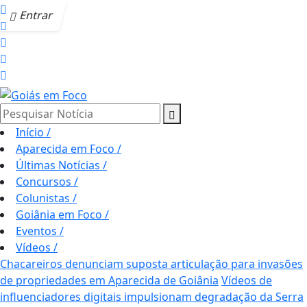
Entrar
Pesquisar Notícia
Início
/
Aparecida em Foco
/
Últimas Notícias
/
Concursos
/
Colunistas
/
Goiânia em Foco
/
Eventos
/
Vídeos
/
Chacareiros denunciam suposta articulação para invasões
de propriedades em Aparecida de Goiânia
Vídeos de
influenciadores digitais impulsionam degradação da Serra