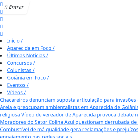
Entrar
Início
/
Aparecida em Foco
/
Últimas Notícias
/
Concursos
/
Colunistas
/
Goiânia em Foco
/
Eventos
/
Vídeos
/
Chacareiros denunciam suposta articulação para invasões
Areia e preocupam ambientalistas em Aparecida de Goiâni
religiosa
Vídeo de vereador de Aparecida provoca debate nas 
Moradores do Setor Colina Azul questionam derrubada de
Combustível de má qualidade gera reclamações e prejuízos
engajamento nas redes sociais