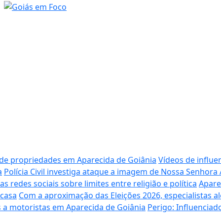
 de propriedades em Aparecida de Goiânia
Vídeos de influe
a
Polícia Civil investiga ataque a imagem de Nossa Senhora
redes sociais sobre limites entre religião e política
Apare
 casa
Com a aproximação das Eleições 2026, especialistas al
 a motoristas em Aparecida de Goiânia
Perigo: Influencia