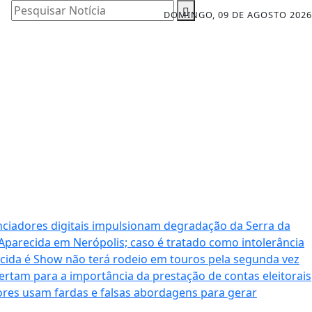
Pesquisar Notícia
DOMINGO, 09 DE AGOSTO 2026
nciadores digitais impulsionam degradação da Serra da
 Aparecida em Nerópolis; caso é tratado como intolerância
cida é Show não terá rodeio em touros pela segunda vez
ertam para a importância da prestação de contas eleitorais
dores usam fardas e falsas abordagens para gerar