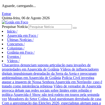
Aguarde, carregando...
Entrar
Quinta-feira, 06 de Agosto 2026
Pesquisar Notícia
Início
/
Aparecida em Foco
/
Últimas Notícias
/
Concursos
/
Colunistas
/
Goiânia em Foco
/
Eventos
/
Vídeos
/
Chacareiros denunciam suposta articulação para invasões de
propriedades em Aparecida de Goiânia
Vídeos de influenciadores
digitais impulsionam degradação da Serra da Areia e preocupam
ambientalistas em Aparecida de Goiânia
Polícia Civil investiga
ataque a imagem de Nossa Senhora Aparecida em Nerópolis; caso é
tratado como intolerância religiosa
Vídeo de vereador de Aparecida
provoca debate nas redes sociais sobre limites entre religião e
política
Aparecida é Show não terá rodeio em touros pela segunda
vez
Moradores do Setor Colina Azul questionam derrubada de casa
Com a aproximação das Eleições 2026, especialistas alertam para a