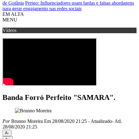
de Goiânia
Perigo: Influenciadores usam fardas e falsas abordagens
para gerar engajamento nas redes sociais
EM ALTA
MENU
Vídeos
Banda Forró Perfeito "SAMARA".
Por
Brunno Moreira
Em 28/08/2020 21:25
- Atualizado
- Atl.
28/08/2020 21:25
A-