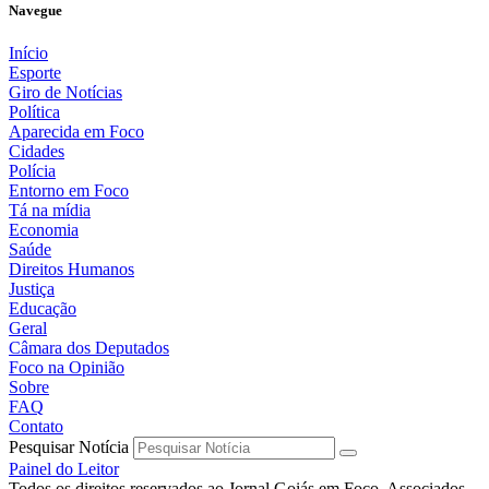
Navegue
Início
Esporte
Giro de Notícias
Política
Aparecida em Foco
Cidades
Polícia
Entorno em Foco
Tá na mídia
Economia
Saúde
Direitos Humanos
Justiça
Educação
Geral
Câmara dos Deputados
Foco na Opinião
Sobre
FAQ
Contato
Pesquisar Notícia
Painel do Leitor
Todos os direitos reservados ao Jornal Goiás em Foco Associados