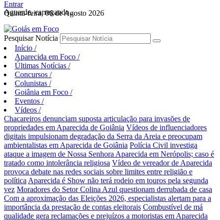
Entrar
Aguarde, carregando...
Quinta-feira, 06 de Agosto 2026
Pesquisar Notícia
Início
/
Aparecida em Foco
/
Últimas Notícias
/
Concursos
/
Colunistas
/
Goiânia em Foco
/
Eventos
/
Vídeos
/
Chacareiros denunciam suposta articulação para invasões de
propriedades em Aparecida de Goiânia
Vídeos de influenciadores
digitais impulsionam degradação da Serra da Areia e preocupam
ambientalistas em Aparecida de Goiânia
Polícia Civil investiga
ataque a imagem de Nossa Senhora Aparecida em Nerópolis; caso é
tratado como intolerância religiosa
Vídeo de vereador de Aparecida
provoca debate nas redes sociais sobre limites entre religião e
política
Aparecida é Show não terá rodeio em touros pela segunda
vez
Moradores do Setor Colina Azul questionam derrubada de casa
Com a aproximação das Eleições 2026, especialistas alertam para a
importância da prestação de contas eleitorais
Combustível de má
qualidade gera reclamações e prejuízos a motoristas em Aparecida