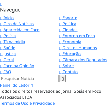
Navegue
Início
Esporte
Giro de Notícias
Política
Aparecida em Foco
Cidades
Polícia
Entorno em Foco
Tá na mídia
Economia
Saúde
Direitos Humanos
Justiça
Educação
Geral
Câmara dos Deputados
Foco na Opinião
Sobre
FAQ
Contato
Pesquisar Notícia
Painel do Leitor
Termos de Uso e Privacidade
Todos os direitos reservados ao Jornal Goiás em Foco
Esse site utiliza cookies para melhorar sua
Associados LTDA
experiência de navegação. Ao continuar o acesso,
Termos de Uso e Privacidade
entendemos que você concorda com nossos Termos
de Uso e Privacidade.