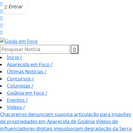
Entrar
Pesquisar Notícia
Início
/
Aparecida em Foco
/
Últimas Notícias
/
Concursos
/
Colunistas
/
Goiânia em Foco
/
Eventos
/
Vídeos
/
Chacareiros denunciam suposta articulação para invasões
de propriedades em Aparecida de Goiânia
Vídeos de
influenciadores digitais impulsionam degradação da Serra