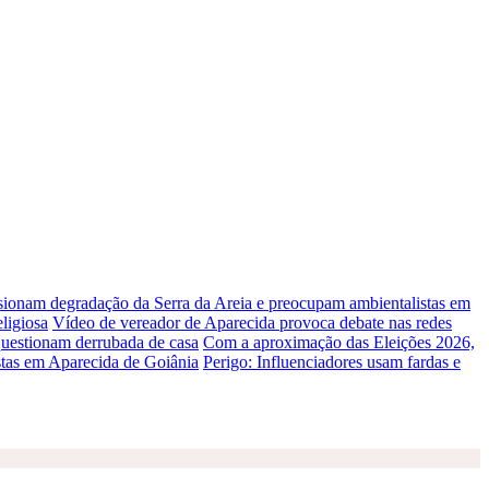
lsionam degradação da Serra da Areia e preocupam ambientalistas em
ligiosa
Vídeo de vereador de Aparecida provoca debate nas redes
uestionam derrubada de casa
Com a aproximação das Eleições 2026,
stas em Aparecida de Goiânia
Perigo: Influenciadores usam fardas e