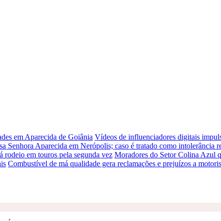
dades em Aparecida de Goiânia
Vídeos de influenciadores digitais impu
sa Senhora Aparecida em Nerópolis; caso é tratado como intolerância re
á rodeio em touros pela segunda vez
Moradores do Setor Colina Azul q
is
Combustível de má qualidade gera reclamações e prejuízos a motori