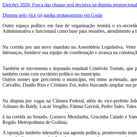
Eleições 2026: Força das chapas será decisiva na disputa proporciona
Disputa pelo vice (a) ganha protagonismo em Goiás
Outro espaço político em fase de organização reunirá o ex-secretá
Administrativa e funcionará como base para reuniões, atendimento a 
Na corrida por um novo mandato na Assembleia Legislativa, Veter
lideranças, fortalece sua equipe de coordenação e avança na constru
Também se movimenta o deputado estadual Cristóvão Tormin, que pr
também conta com escritório político no municipio.
Outros nomes que percorrem o município, em ritmo acelerado, apre
Carvalho, Danilo Rios e Cristiano Zoi, todos buscando ampliar sua pr
Na disputa por vagas na Câmara Federal, além do vice-prefeito J
Adriano do Baldy, Lucas Vergílio, Fátima Gavioli, Pedro Sales, Tales
á na corrida ao Senado, Gustavo Mendanha, Gracinha Caiado e Vande
Região Metropolitana de Goiânia.
A oposição também intensifica sua agenda política, promovendo reuni