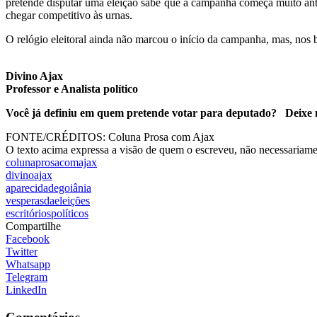
pretende disputar uma eleição sabe que a campanha começa muito antes 
chegar competitivo às urnas.
O relógio eleitoral ainda não marcou o início da campanha, mas, nos 
Divino Ajax
Professor e Analista político
Você já definiu em quem pretende votar para deputado? Deixe 
FONTE/CRÉDITOS:
Coluna Prosa com Ajax
O texto acima expressa a visão de quem o escreveu, não necessariamen
colunaprosacomajax
divinoajax
aparecidadegoiânia
vesperasdaeleições
escritóriospolíticos
Compartilhe
Facebook
Twitter
Whatsapp
Telegram
LinkedIn