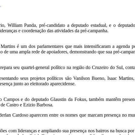
l
rio, William Panda, pré-candidato a deputado estadual, e o deputado
lideranças e coordenação das atividades da pré-campanha.
 Martins é um dos parlamentares que mais intensificaram a agenda p
ção de uma ampla rede de apoiadores, demonstrando que sua pré-campan
epara seu quartel-general político na região do Cruzeiro do Sul, co
sentando seus projetos políticos são Vanilson Bueno, Isaac Martins,
esença junto ao eleitorado aparecidense.
oão Campos e do deputado Glaustin da Fokus, também mantêm presenç
 de Castro e Ezizio Barbosa.
rlan Cardoso aparecem entre os nomes que marcam presença no municípi
ões com lideranças e ampliando sua presença nos bairros na busca por