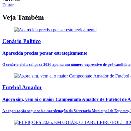
Entrar
Veja Também
Cenário Político
Aparecida precisa pensar estrategicamente
O cenário eleitoral para 2026 aponta um número expressivo de pré-candidato
Futebol Amador
Agora sim, vem ai o maior Campeonato Amador de Futebol de A
A organização segue sob a coordenação da Secretaria Municipal de Esportes,