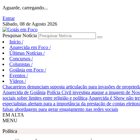
Aguarde, carregando...
Entrar
Sábado, 08 de Agosto 2026
Pesquisar Notícia
Início
/
Aparecida em Foco
/
Últimas Notícias
/
Concursos
/
Colunistas
/
Goiânia em Foco
/
Eventos
/
Vídeos
/
Chacareiros denunciam suposta articulação para invasões de proprie
Aparecida de Goiânia
Polícia Civil investiga ataque a imagem de Nos
sociais sobre limites entre religião e política
Aparecida é Show não ter
especialistas alertam para a importância da prestação de contas eleitora
falsas abordagens para gerar engajamento nas redes sociais
EM ALTA
MENU
Política