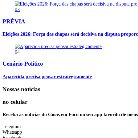
03
PRÉVIA
Eleições 2026: Força das chapas será decisiva na disputa proporc
04
Cenário Político
Aparecida precisa pensar estrategicamente
Nossas notícias
no celular
Receba as notícias do Goiás em Foco no seu app favorito de men
Telegram
Whatsapp
Facebook