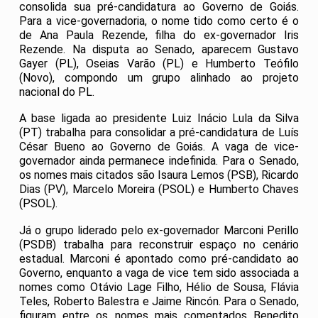
consolida sua pré-candidatura ao Governo de Goiás.
Para a vice-governadoria, o nome tido como certo é o
de Ana Paula Rezende, filha do ex-governador Iris
Rezende. Na disputa ao Senado, aparecem Gustavo
Gayer (PL), Oseias Varão (PL) e Humberto Teófilo
(Novo), compondo um grupo alinhado ao projeto
nacional do PL.
A base ligada ao presidente Luiz Inácio Lula da Silva
(PT) trabalha para consolidar a pré-candidatura de Luís
César Bueno ao Governo de Goiás. A vaga de vice-
governador ainda permanece indefinida. Para o Senado,
os nomes mais citados são Isaura Lemos (PSB), Ricardo
Dias (PV), Marcelo Moreira (PSOL) e Humberto Chaves
(PSOL).
Já o grupo liderado pelo ex-governador Marconi Perillo
(PSDB) trabalha para reconstruir espaço no cenário
estadual. Marconi é apontado como pré-candidato ao
Governo, enquanto a vaga de vice tem sido associada a
nomes como Otávio Lage Filho, Hélio de Sousa, Flávia
Teles, Roberto Balestra e Jaime Rincón. Para o Senado,
figuram entre os nomes mais comentados Benedito