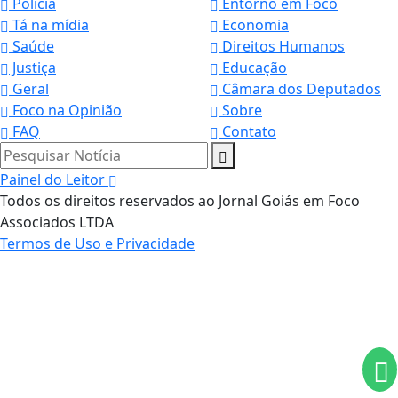
Polícia
Entorno em Foco
Tá na mídia
Economia
Saúde
Direitos Humanos
Justiça
Educação
Geral
Câmara dos Deputados
Foco na Opinião
Sobre
FAQ
Contato
Pesquisar Notícia
Painel do Leitor
Todos os direitos reservados ao Jornal Goiás em Foco
Associados LTDA
Termos de Uso e Privacidade
Termos de Uso e Privacidade
Esse site utiliza cookies para melhorar sua
experiência de navegação. Ao continuar o acesso,
entendemos que você concorda com nossos Termos
de Uso e Privacidade.
PARA MAIS INFORMAÇÕES,
ACESSE NOSSOS TERMOS
CLICANDO AQUI