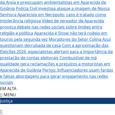
da Areia e preocupam ambientalistas em Aparecida de
Goiânia
Polícia Civil investiga ataque a imagem de Nossa
Senhora Aparecida em Nerópolis; caso é tratado como
intolerância religiosa
Vídeo de vereador de Aparecida
provoca debate nas redes sociais sobre limites entre
religião e política
Aparecida é Show não terá rodeio em
touros pela segunda vez
Moradores do Setor Colina Azul
questionam derrubada de casa
Com a aproximação das
Eleições 2026, especialistas alertam para a importância da
prestação de contas eleitorais
Combustível de má
qualidade gera reclamações e prejuízos a motoristas em
Aparecida de Goiânia
Perigo: Influenciadores usam fardas
e falsas abordagens para gerar engajamento nas redes
sociais
EM ALTA
MENU
Justiça