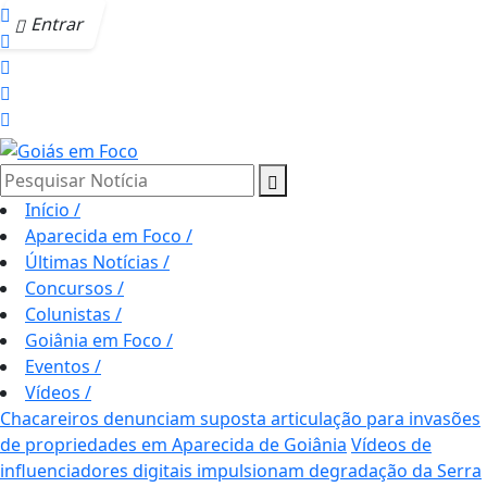
Entrar
Pesquisar Notícia
Início
/
Aparecida em Foco
/
Últimas Notícias
/
Concursos
/
Colunistas
/
Goiânia em Foco
/
Eventos
/
Vídeos
/
Chacareiros denunciam suposta articulação para invasões
de propriedades em Aparecida de Goiânia
Vídeos de
influenciadores digitais impulsionam degradação da Serra