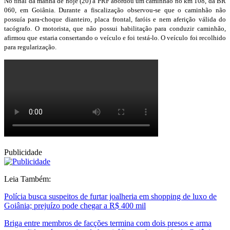
No final da manhã de hoje (20) a PRF abordou um caminhão no km 108, da BR
060, em Goiânia.
Durante a fiscalização observou-se que o caminhão não
possuía para-choque dianteiro, placa frontal, faróis e nem aferição válida do
tacógrafo.
O motorista, que não possui habilitação para conduzir caminhão,
afirmou que estaria consertando o veículo e foi testá-lo. O veículo foi recolhido
para regularização.
Publicidade
Leia Também:
Polícia busca suspeitos de furtar joalheria em shopping de luxo de
Goiânia; prejuízo pode chegar a R$ 400 mil
Briga entre membros de facções termina com dois presos e arma