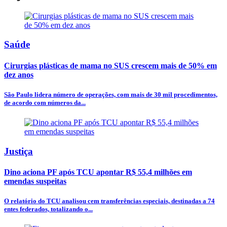
Saúde
Cirurgias plásticas de mama no SUS crescem mais de 50% em
dez anos
São Paulo lidera número de operações, com mais de 30 mil procedimentos,
de acordo com números da...
Justiça
Dino aciona PF após TCU apontar R$ 55,4 milhões em
emendas suspeitas
O relatório do TCU analisou cem transferências especiais, destinadas a 74
entes federados, totalizando o...