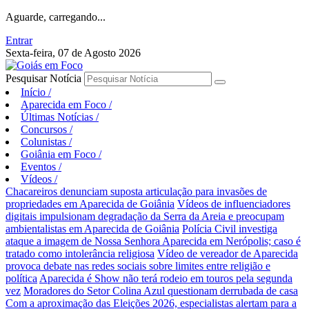
Aguarde, carregando...
Entrar
Sexta-feira, 07 de Agosto 2026
Pesquisar Notícia
Início
/
Aparecida em Foco
/
Últimas Notícias
/
Concursos
/
Colunistas
/
Goiânia em Foco
/
Eventos
/
Vídeos
/
Chacareiros denunciam suposta articulação para invasões de
propriedades em Aparecida de Goiânia
Vídeos de influenciadores
digitais impulsionam degradação da Serra da Areia e preocupam
ambientalistas em Aparecida de Goiânia
Polícia Civil investiga
ataque a imagem de Nossa Senhora Aparecida em Nerópolis; caso é
tratado como intolerância religiosa
Vídeo de vereador de Aparecida
provoca debate nas redes sociais sobre limites entre religião e
política
Aparecida é Show não terá rodeio em touros pela segunda
vez
Moradores do Setor Colina Azul questionam derrubada de casa
Com a aproximação das Eleições 2026, especialistas alertam para a