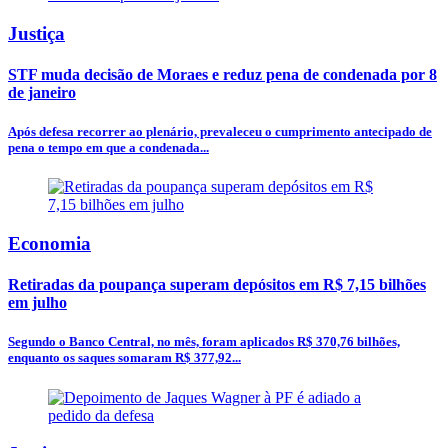
Justiça
STF muda decisão de Moraes e reduz pena de condenada por 8
de janeiro
Após defesa recorrer ao plenário, prevaleceu o cumprimento antecipado de
pena o tempo em que a condenada...
Economia
Retiradas da poupança superam depósitos em R$ 7,15 bilhões
em julho
Segundo o Banco Central, no mês, foram aplicados R$ 370,76 bilhões,
enquanto os saques somaram R$ 377,92...