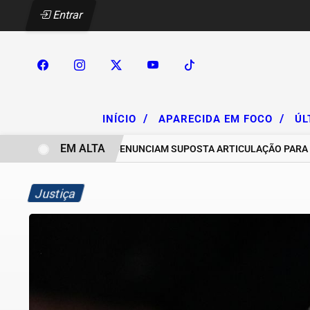
Entrar
/
/
INÍCIO
APARECIDA EM FOCO
ÚL
EM ALTA
CHACAREIROS DENUNCIAM SUPOSTA ARTICULAÇÃO PARA INVASÕE
Justiça