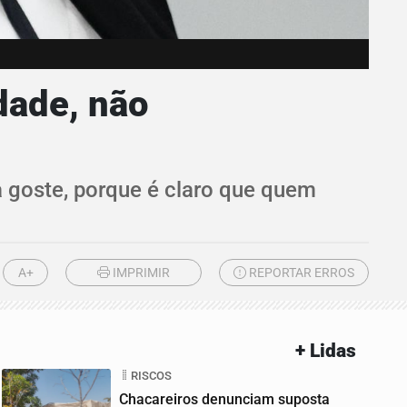
dade, não
a goste, porque é claro que quem
A+
IMPRIMIR
REPORTAR ERROS
+ Lidas
RISCOS
Chacareiros denunciam suposta