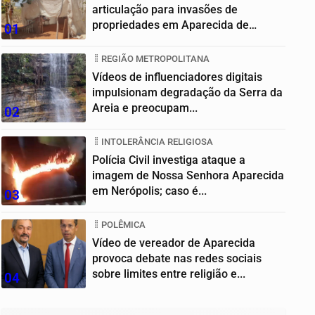
articulação para invasões de
propriedades em Aparecida de
01
Goiânia
REGIÃO METROPOLITANA
Vídeos de influenciadores digitais
impulsionam degradação da Serra da
Areia e preocupam...
02
INTOLERÂNCIA RELIGIOSA
Polícia Civil investiga ataque a
imagem de Nossa Senhora Aparecida
em Nerópolis; caso é...
03
POLÊMICA
Vídeo de vereador de Aparecida
provoca debate nas redes sociais
sobre limites entre religião e...
04