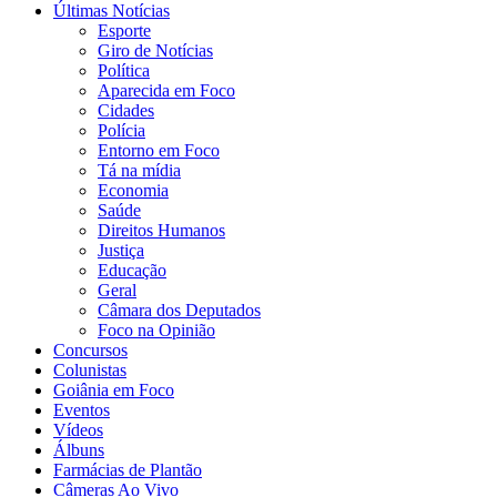
Últimas Notícias
Esporte
Giro de Notícias
Política
Aparecida em Foco
Cidades
Polícia
Entorno em Foco
Tá na mídia
Economia
Saúde
Direitos Humanos
Justiça
Educação
Geral
Câmara dos Deputados
Foco na Opinião
Concursos
Colunistas
Goiânia em Foco
Eventos
Vídeos
Álbuns
Farmácias de Plantão
Câmeras Ao Vivo