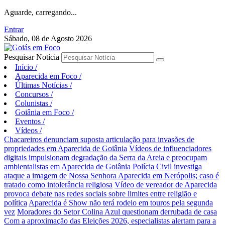
Aguarde, carregando...
Entrar
Sábado, 08 de Agosto 2026
Pesquisar Notícia
Início
/
Aparecida em Foco
/
Últimas Notícias
/
Concursos
/
Colunistas
/
Goiânia em Foco
/
Eventos
/
Vídeos
/
Chacareiros denunciam suposta articulação para invasões de
propriedades em Aparecida de Goiânia
Vídeos de influenciadores
digitais impulsionam degradação da Serra da Areia e preocupam
ambientalistas em Aparecida de Goiânia
Polícia Civil investiga
ataque a imagem de Nossa Senhora Aparecida em Nerópolis; caso é
tratado como intolerância religiosa
Vídeo de vereador de Aparecida
provoca debate nas redes sociais sobre limites entre religião e
política
Aparecida é Show não terá rodeio em touros pela segunda
vez
Moradores do Setor Colina Azul questionam derrubada de casa
Com a aproximação das Eleições 2026, especialistas alertam para a