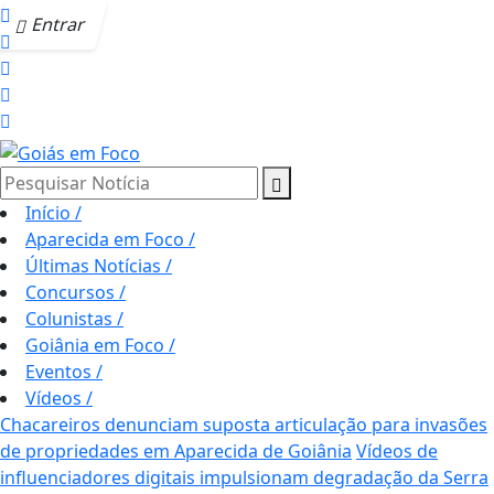
Entrar
Pesquisar Notícia
Início
/
Aparecida em Foco
/
Últimas Notícias
/
Concursos
/
Colunistas
/
Goiânia em Foco
/
Eventos
/
Vídeos
/
Chacareiros denunciam suposta articulação para invasões
de propriedades em Aparecida de Goiânia
Vídeos de
influenciadores digitais impulsionam degradação da Serra