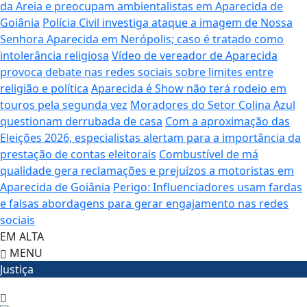
da Areia e preocupam ambientalistas em Aparecida de
Goiânia
Polícia Civil investiga ataque a imagem de Nossa
Senhora Aparecida em Nerópolis; caso é tratado como
intolerância religiosa
Vídeo de vereador de Aparecida
provoca debate nas redes sociais sobre limites entre
religião e política
Aparecida é Show não terá rodeio em
touros pela segunda vez
Moradores do Setor Colina Azul
questionam derrubada de casa
Com a aproximação das
Eleições 2026, especialistas alertam para a importância da
prestação de contas eleitorais
Combustível de má
qualidade gera reclamações e prejuízos a motoristas em
Aparecida de Goiânia
Perigo: Influenciadores usam fardas
e falsas abordagens para gerar engajamento nas redes
sociais
EM ALTA
MENU
Justiça