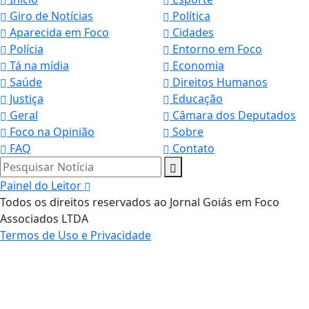
Giro de Notícias
Política
Aparecida em Foco
Cidades
Polícia
Entorno em Foco
Tá na mídia
Economia
Saúde
Direitos Humanos
Justiça
Educação
Geral
Câmara dos Deputados
Foco na Opinião
Sobre
FAQ
Contato
Pesquisar Notícia
Painel do Leitor
Todos os direitos reservados ao Jornal Goiás em Foco
Associados LTDA
Termos de Uso e Privacidade
Termos de Uso e Privacidade
Esse site utiliza cookies para melhorar sua
experiência de navegação. Ao continuar o acesso,
entendemos que você concorda com nossos Termos
de Uso e Privacidade.