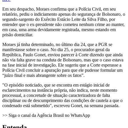
Em seu despacho, Moraes confirma que a Polícia Civil, em seu
relatório, pediu o indiciamento apenas do segurança de Bolsonaro, o
segundo-sargento do Exército Estácio Leite da Silva Filho, por
entender que o ex-presidente não cometeu nenhum crime ao manter,
em casa, uma arma devidamente registrada, mesmo estando em
prisão domiciliar.
Moraes já tinha determinado, no último dia 24, que a PGR se
manifestasse sobre o caso. No dia 25, o procurador-geral da
República, Paulo Gonet, enviou parecer à Corte dizendo que ainda
não via falta grave na conduta de Bolsonaro, mas que o caso estava
na fase inicial de investigação. Ele sugeriu que a Corte esperasse a
Polícia Civil concluir a apuração para que ele pudesse formular um
“juízo final e mais abrangente sobre os fatos”.
"O episódio noticiado, que se encontra em estágio inicial de
esclarecimentos na instância própria, não indica, neste momento
processual, a concretude de situação caracterizadora de falta
disciplinar ou de descumprimento das condições de cautela a que o
condenado está submetido", escreveu Gonet, na semana passada.
>> Siga o canal da Agência Brasil no WhatsApp
Entenda