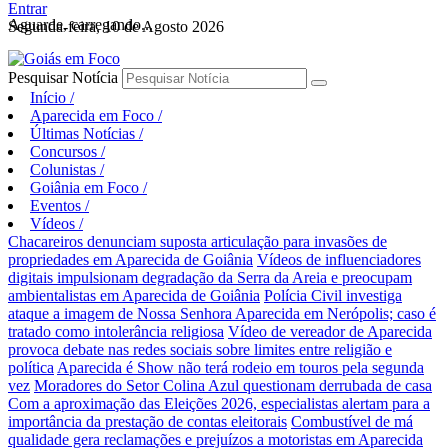
Entrar
Aguarde, carregando...
Segunda-feira, 10 de Agosto 2026
Pesquisar Notícia
Início
/
Aparecida em Foco
/
Últimas Notícias
/
Concursos
/
Colunistas
/
Goiânia em Foco
/
Eventos
/
Vídeos
/
Chacareiros denunciam suposta articulação para invasões de
propriedades em Aparecida de Goiânia
Vídeos de influenciadores
digitais impulsionam degradação da Serra da Areia e preocupam
ambientalistas em Aparecida de Goiânia
Polícia Civil investiga
ataque a imagem de Nossa Senhora Aparecida em Nerópolis; caso é
tratado como intolerância religiosa
Vídeo de vereador de Aparecida
provoca debate nas redes sociais sobre limites entre religião e
política
Aparecida é Show não terá rodeio em touros pela segunda
vez
Moradores do Setor Colina Azul questionam derrubada de casa
Com a aproximação das Eleições 2026, especialistas alertam para a
importância da prestação de contas eleitorais
Combustível de má
qualidade gera reclamações e prejuízos a motoristas em Aparecida