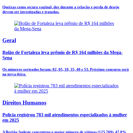
Queixas como secura vaginal, dor durante a relação e perda de desejo
devem ser investigadas e tratadas.
Geral
Bolão de Fortaleza leva prêmio de R$ 164 milhões da Mega-
Sena
Os números sorteados foram: 02, 05, 10, 35, 40 e 53. Próximo concurso será
na terça-feira.
Direitos Humanos
Polícia registrou 783 mil atendimentos especializados à mulher
em 2025
A Região Sudeste concentrou o maior número de vítimas (125.769), 47,8%