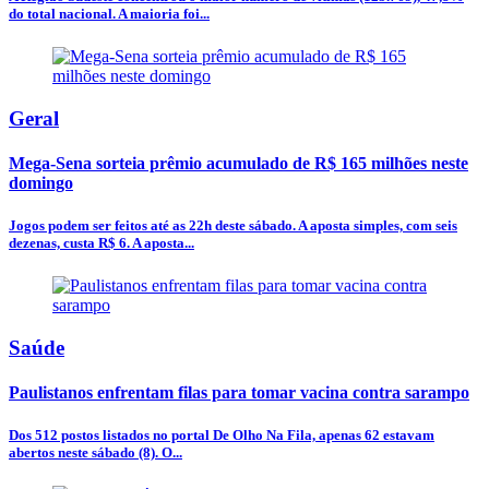
do total nacional. A maioria foi...
Geral
Mega-Sena sorteia prêmio acumulado de R$ 165 milhões neste
domingo
Jogos podem ser feitos até as 22h deste sábado. A aposta simples, com seis
dezenas, custa R$ 6. A aposta...
Saúde
Paulistanos enfrentam filas para tomar vacina contra sarampo
Dos 512 postos listados no portal De Olho Na Fila, apenas 62 estavam
abertos neste sábado (8). O...