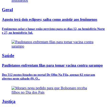
Geral
Agosto terá dois eclipses; saiba como assistir aos fenômenos
Fenômenos solar e lunar estão previstos para os dias 12, no hemisfério Norte
e 27, no hemisfério Sul.
Saúde
Paulistanos enfrentam filas para tomar vacina contra sarampo
Dos 512 postos listados no portal De Olho Na Fila, apenas 62 estavam
abertos neste sábado (8). O...
Justiça