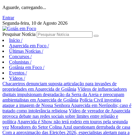
Aguarde, carregando...
Entrar
Segunda-feira, 10 de Agosto 2026
Pesquisar Notícia
Início
/
Aparecida em Foco
/
Últimas Notícias
/
Concursos
/
Colunistas
/
Goiânia em Foco
/
Eventos
/
Vídeos
/
Chacareiros denunciam suposta articulação para invasões de
propriedades em Aparecida de Goiânia
Vídeos de influenciadores
digitais impulsionam degradação da Serra da Areia e preocupam
ambientalistas em Aparecida de Goiânia
Polícia Civil investiga
ataque a imagem de Nossa Senhora Aparecida em Nerópolis; caso é
tratado como intolerância religiosa
Vídeo de vereador de Aparecida
provoca debate nas redes sociais sobre limites entre religião e
política
Aparecida é Show não terá rodeio em touros pela segunda
vez
Moradores do Setor Colina Azul questionam derrubada de casa
Com a aproximação das Eleições 2026, especialistas alertam para a