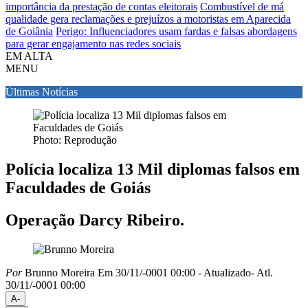
importância da prestação de contas eleitorais
Combustível de má
qualidade gera reclamações e prejuízos a motoristas em Aparecida
de Goiânia
Perigo: Influenciadores usam fardas e falsas abordagens
para gerar engajamento nas redes sociais
EM ALTA
MENU
Últimas Notícias
Photo: Reprodução
Polícia localiza 13 Mil diplomas falsos em
Faculdades de Goiás
Operação Darcy Ribeiro.
Por
Brunno Moreira
Em 30/11/-0001 00:00
- Atualizado
- Atl.
30/11/-0001 00:00
A-