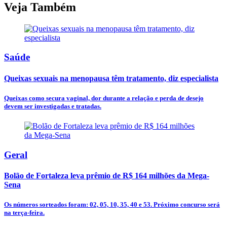
Veja Também
Saúde
Queixas sexuais na menopausa têm tratamento, diz especialista
Queixas como secura vaginal, dor durante a relação e perda de desejo
devem ser investigadas e tratadas.
Geral
Bolão de Fortaleza leva prêmio de R$ 164 milhões da Mega-
Sena
Os números sorteados foram: 02, 05, 10, 35, 40 e 53. Próximo concurso será
na terça-feira.