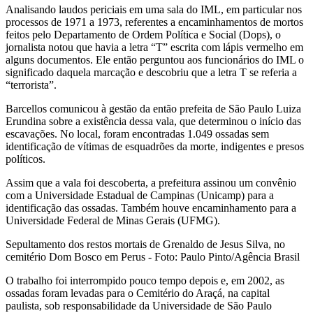
Analisando laudos periciais em uma sala do IML, em particular nos
processos de 1971 a 1973, referentes a encaminhamentos de mortos
feitos pelo Departamento de Ordem Política e Social (Dops), o
jornalista notou que havia a letra “T” escrita com lápis vermelho em
alguns documentos. Ele então perguntou aos funcionários do IML o
significado daquela marcação e descobriu que a letra T se referia a
“terrorista”.
Barcellos comunicou à gestão da então prefeita de São Paulo Luiza
Erundina sobre a existência dessa vala, que determinou o início das
escavações. No local, foram encontradas 1.049 ossadas sem
identificação de vítimas de esquadrões da morte, indigentes e presos
políticos.
Assim que a vala foi descoberta, a prefeitura assinou um convênio
com a Universidade Estadual de Campinas (Unicamp) para a
identificação das ossadas. Também houve encaminhamento para a
Universidade Federal de Minas Gerais (UFMG).
Sepultamento dos restos mortais de Grenaldo de Jesus Silva, no
cemitério Dom Bosco em Perus - Foto: Paulo Pinto/Agência Brasil
O trabalho foi interrompido pouco tempo depois e, em 2002, as
ossadas foram levadas para o Cemitério do Araçá, na capital
paulista, sob responsabilidade da Universidade de São Paulo