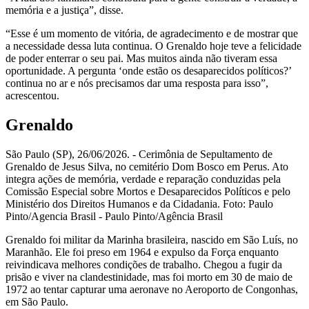
memória e a justiça”, disse.
“Esse é um momento de vitória, de agradecimento e de mostrar que
a necessidade dessa luta continua. O Grenaldo hoje teve a felicidade
de poder enterrar o seu pai. Mas muitos ainda não tiveram essa
oportunidade. A pergunta ‘onde estão os desaparecidos políticos?’
continua no ar e nós precisamos dar uma resposta para isso”,
acrescentou.
Grenaldo
São Paulo (SP), 26/06/2026. - Cerimônia de Sepultamento de
Grenaldo de Jesus Silva, no cemitério Dom Bosco em Perus. Ato
integra ações de memória, verdade e reparação conduzidas pela
Comissão Especial sobre Mortos e Desaparecidos Políticos e pelo
Ministério dos Direitos Humanos e da Cidadania. Foto: Paulo
Pinto/Agencia Brasil - Paulo Pinto/Agência Brasil
Grenaldo foi militar da Marinha brasileira, nascido em São Luís, no
Maranhão. Ele foi preso em 1964 e expulso da Força enquanto
reivindicava melhores condições de trabalho. Chegou a fugir da
prisão e viver na clandestinidade, mas foi morto em 30 de maio de
1972 ao tentar capturar uma aeronave no Aeroporto de Congonhas,
em São Paulo.