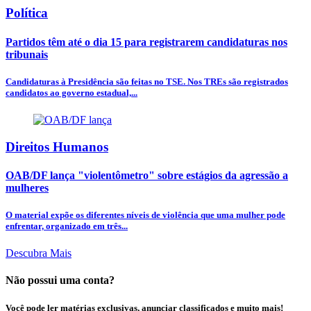
Política
Partidos têm até o dia 15 para registrarem candidaturas nos
tribunais
Candidaturas à Presidência são feitas no TSE. Nos TREs são registrados
candidatos ao governo estadual,...
Direitos Humanos
OAB/DF lança "violentômetro" sobre estágios da agressão a
mulheres
O material expõe os diferentes níveis de violência que uma mulher pode
enfrentar, organizado em três...
Descubra Mais
Não possui uma conta?
Você pode ler matérias exclusivas, anunciar classificados e muito mais!