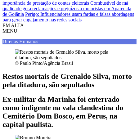
importância da prestação de contas eleitorais
Combustível de má
qualidade gera reclamações e prejuízos a motoristas em Aparecida
de Goiânia
Perigo: Influenciadores usam fardas e falsas abordagens
para gerar engajamento nas redes sociais
EM ALTA
MENU
Direitos Humanos
© Paulo Pinto/Agência Brasil
Restos mortais de Grenaldo Silva, morto
pela ditadura, são sepultados
Ex-militar da Marinha foi enterrado
como indigente na vala clandestina do
Cemitério Dom Bosco, em Perus, na
capital paulista.