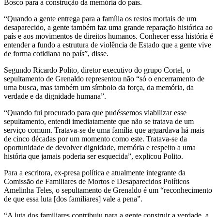
Bosco para a construção da memória do país.
“Quando a gente entrega para a família os restos mortais de um
desaparecido, a gente também faz uma grande reparação histórica ao
país e aos movimentos de direitos humanos. Conhecer essa história é
entender a fundo a estrutura de violência de Estado que a gente vive
de forma cotidiana no país”, disse.
Segundo Ricardo Polito, diretor executivo do grupo Cortel, o
sepultamento de Grenaldo representou não “só o encerramento de
uma busca, mas também um símbolo da força, da memória, da
verdade e da dignidade humana”.
“Quando fui procurado para que pudéssemos viabilizar esse
sepultamento, entendi imediatamente que não se tratava de um
serviço comum. Tratava-se de uma família que aguardava há mais
de cinco décadas por um momento como este. Tratava-se da
oportunidade de devolver dignidade, memória e respeito a uma
história que jamais poderia ser esquecida”, explicou Polito.
Para a escritora, ex-presa política e atualmente integrante da
Comissão de Familiares de Mortos e Desaparecidos Políticos
Amelinha Teles, o sepultamento de Grenaldo é um “reconhecimento
de que essa luta [dos familiares] vale a pena”.
“A luta dos familiares contribuiu para a gente construir a verdade, a