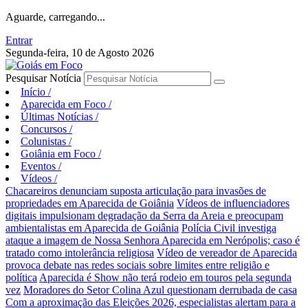
Aguarde, carregando...
Entrar
Segunda-feira, 10 de Agosto 2026
Pesquisar Notícia
Início
/
Aparecida em Foco
/
Últimas Notícias
/
Concursos
/
Colunistas
/
Goiânia em Foco
/
Eventos
/
Vídeos
/
Chacareiros denunciam suposta articulação para invasões de
propriedades em Aparecida de Goiânia
Vídeos de influenciadores
digitais impulsionam degradação da Serra da Areia e preocupam
ambientalistas em Aparecida de Goiânia
Polícia Civil investiga
ataque a imagem de Nossa Senhora Aparecida em Nerópolis; caso é
tratado como intolerância religiosa
Vídeo de vereador de Aparecida
provoca debate nas redes sociais sobre limites entre religião e
política
Aparecida é Show não terá rodeio em touros pela segunda
vez
Moradores do Setor Colina Azul questionam derrubada de casa
Com a aproximação das Eleições 2026, especialistas alertam para a