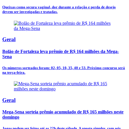
Queixas como secura vaginal, dor durante a relação e perda de desejo
devem ser investigadas e tratadas.
Geral
Bolão de Fortaleza leva prêmio de R$ 164 milhões da Mega-
Sena
Os números sorteados foram: 02, 05, 10, 35, 40 e 53. Próximo concurso será
na terça-feira.
Geral
Mega-Sena sorteia prêmio acumulado de R$ 165 milhões neste
domingo
Jogos podem ser feitos até as 22h deste sábado. A aposta simples, com seis