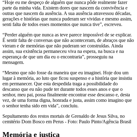
“Hoje eu me despeço de alguém que nunca pôde realmente fazer
parte da minha vida. Existem dores que nascem da convivência e
outras que nascem da ausência. A sua ausência atravessou décadas,
gerações e histórias que nunca puderam ser vividas e mesmo assim,
senti falta de todos esses momentos que nunca tive”, escreveu.
“Perder alguém que nunca as teve parece impossível de se explicar.
É sentir falta de conversas que não aconteceram, de abraços que não
vieram e de memórias que não puderam ser construídas. Ainda
assim, sua existência permaneceu viva na espera, na busca e na
esperança de que um dia eu o encontraria”, prosseguiu na
mensagem.
“Mesmo que não fosse da maneira que eu imaginei. Hoje dou um
lugar à memória, ao luto que ficou suspenso e a história que insistiu
em permanecer. Que esta despedida traga a possibilidade do
descanso que eu não pude ter durante todos esses anos e que o
senhor, meu pai, possa finalmente encontrar esse descanso e, desta
vez, de uma forma digna, honrada e justa, assim como imagino que
o senhor tenha sido em vida”, concluiu.
Sepultamento dos restos mortais de Grenaldo de Jesus Silva, no
cemitério Dom Bosco em Perus - Foto: Paulo Pinto/Agência Brasil
Memória e justiça