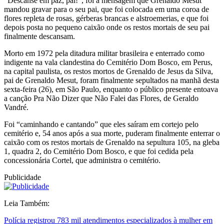
“Descanse em paz, pai!”, foi a mensagem que Grenaldo Mesut
mandou gravar para o seu pai, que foi colocada em uma coroa de
flores repleta de rosas, gérberas brancas e alstroemerias, e que foi
depois posta no pequeno caixão onde os restos mortais de seu pai
finalmente descansam.
Morto em 1972 pela ditadura militar brasileira e enterrado como
indigente na vala clandestina do Cemitério Dom Bosco, em Perus,
na capital paulista, os restos mortos de Grenaldo de Jesus da Silva,
pai de Grenaldo Mesut, foram finalmente sepultados na manhã desta
sexta-feira (26), em São Paulo, enquanto o público presente entoava
a canção Pra Não Dizer que Não Falei das Flores, de Geraldo
Vandré.
Foi “caminhando e cantando” que eles saíram em cortejo pelo
cemitério e, 54 anos após a sua morte, puderam finalmente enterrar o
caixão com os restos mortais de Grenaldo na sepultura 105, na gleba
1, quadra 2, do Cemitério Dom Bosco, e que foi cedida pela
concessionária Cortel, que administra o cemitério.
Publicidade
Leia Também:
Polícia registrou 783 mil atendimentos especializados à mulher em