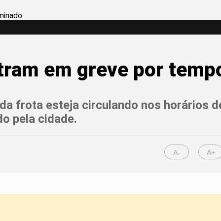
ntram em greve por temp
da frota esteja circulando nos horários d
o pela cidade.
A-
A+