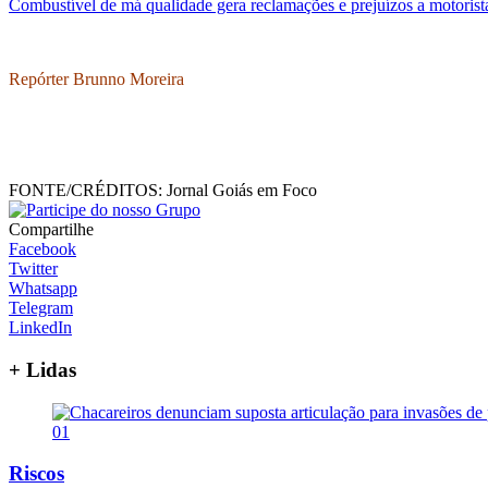
Combustível de má qualidade gera reclamações e prejuízos a motoris
Repórter Brunno Moreira
FONTE/CRÉDITOS:
Jornal Goiás em Foco
Compartilhe
Facebook
Twitter
Whatsapp
Telegram
LinkedIn
+ Lidas
01
Riscos