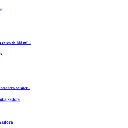
 cerca de 188 mil...
tro terá caráter...
ixadora