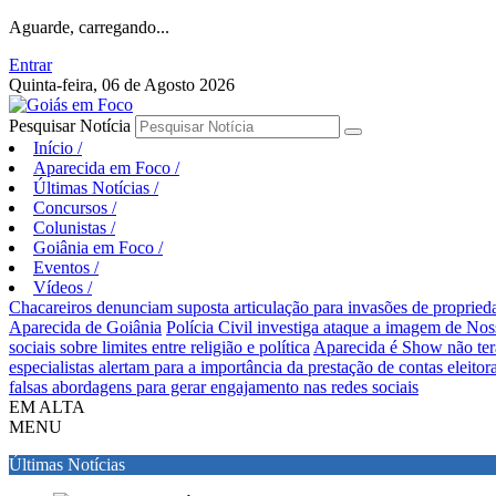
Aguarde, carregando...
Entrar
Quinta-feira, 06 de Agosto 2026
Pesquisar Notícia
Início
/
Aparecida em Foco
/
Últimas Notícias
/
Concursos
/
Colunistas
/
Goiânia em Foco
/
Eventos
/
Vídeos
/
Chacareiros denunciam suposta articulação para invasões de proprie
Aparecida de Goiânia
Polícia Civil investiga ataque a imagem de Nos
sociais sobre limites entre religião e política
Aparecida é Show não ter
especialistas alertam para a importância da prestação de contas eleitora
falsas abordagens para gerar engajamento nas redes sociais
EM ALTA
MENU
Últimas Notícias