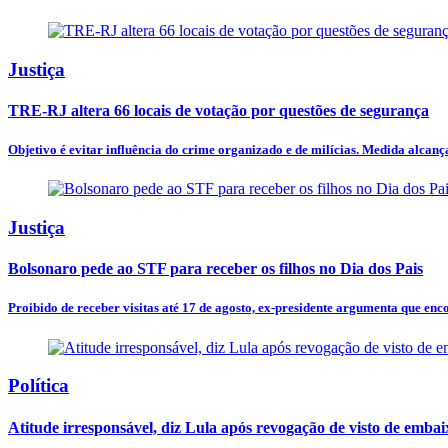
Justiça
TRE-RJ altera 66 locais de votação por questões de segurança
Objetivo é evitar influência do crime organizado e de milícias. Medida alcança
Justiça
Bolsonaro pede ao STF para receber os filhos no Dia dos Pais
Proibido de receber visitas até 17 de agosto, ex-presidente argumenta que encon
Política
Atitude irresponsável, diz Lula após revogação de visto de emba