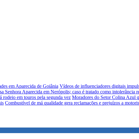
dades em Aparecida de Goiânia
Vídeos de influenciadores digitais impu
sa Senhora Aparecida em Nerópolis; caso é tratado como intolerância re
á rodeio em touros pela segunda vez
Moradores do Setor Colina Azul q
is
Combustível de má qualidade gera reclamações e prejuízos a motori