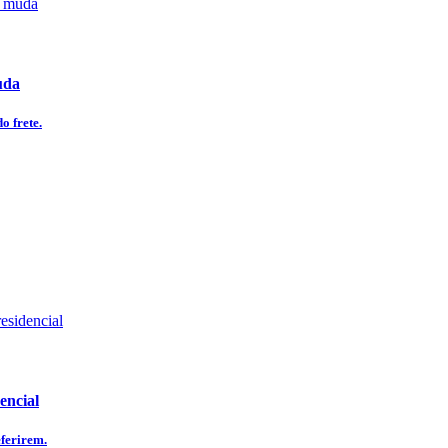
uda
o frete.
encial
eferirem.