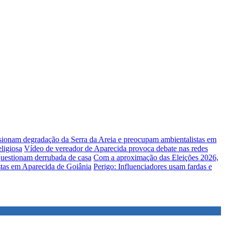
lsionam degradação da Serra da Areia e preocupam ambientalistas em
ligiosa
Vídeo de vereador de Aparecida provoca debate nas redes
uestionam derrubada de casa
Com a aproximação das Eleições 2026,
stas em Aparecida de Goiânia
Perigo: Influenciadores usam fardas e