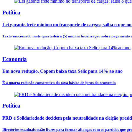
Política
Lei garante frete mínimo no transporte de cargas; saiba o que m
Texto sancionado neste quarta-feira (5) amplia fiscalização sobre pagamento d
Economia
Em nova redução, Copom baixa taxa Selic para 14% ao ano
É a quarta redução consecutiva da taxa básica de juros da economia
Política
PRD e Solidariedade decidem pela neutralidade na eleição presid
Diretórios estaduais estão livres para formar alianças com os partidos que pr