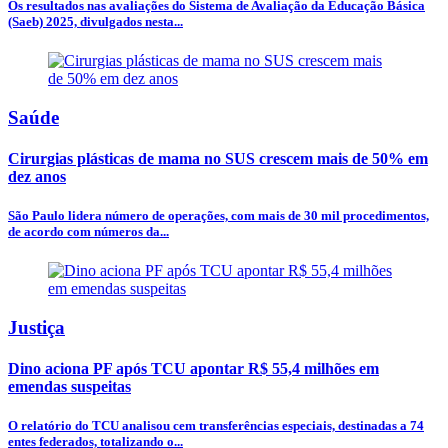
Os resultados nas avaliações do Sistema de Avaliação da Educação Básica
(Saeb) 2025, divulgados nesta...
Saúde
Cirurgias plásticas de mama no SUS crescem mais de 50% em
dez anos
São Paulo lidera número de operações, com mais de 30 mil procedimentos,
de acordo com números da...
Justiça
Dino aciona PF após TCU apontar R$ 55,4 milhões em
emendas suspeitas
O relatório do TCU analisou cem transferências especiais, destinadas a 74
entes federados, totalizando o...