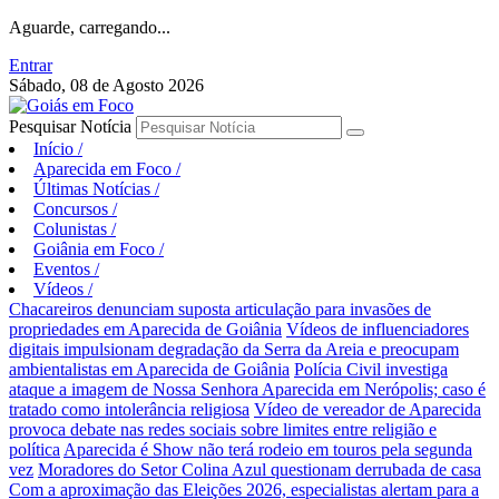
Aguarde, carregando...
Entrar
Sábado, 08 de Agosto 2026
Pesquisar Notícia
Início
/
Aparecida em Foco
/
Últimas Notícias
/
Concursos
/
Colunistas
/
Goiânia em Foco
/
Eventos
/
Vídeos
/
Chacareiros denunciam suposta articulação para invasões de
propriedades em Aparecida de Goiânia
Vídeos de influenciadores
digitais impulsionam degradação da Serra da Areia e preocupam
ambientalistas em Aparecida de Goiânia
Polícia Civil investiga
ataque a imagem de Nossa Senhora Aparecida em Nerópolis; caso é
tratado como intolerância religiosa
Vídeo de vereador de Aparecida
provoca debate nas redes sociais sobre limites entre religião e
política
Aparecida é Show não terá rodeio em touros pela segunda
vez
Moradores do Setor Colina Azul questionam derrubada de casa
Com a aproximação das Eleições 2026, especialistas alertam para a