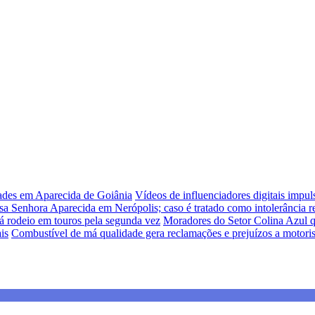
dades em Aparecida de Goiânia
Vídeos de influenciadores digitais impu
sa Senhora Aparecida em Nerópolis; caso é tratado como intolerância re
á rodeio em touros pela segunda vez
Moradores do Setor Colina Azul q
is
Combustível de má qualidade gera reclamações e prejuízos a motori