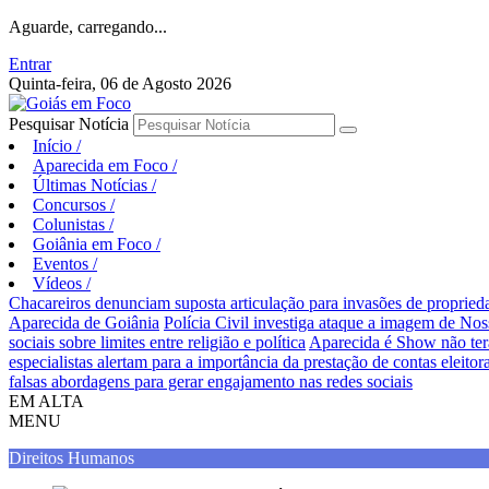
Aguarde, carregando...
Entrar
Quinta-feira, 06 de Agosto 2026
Pesquisar Notícia
Início
/
Aparecida em Foco
/
Últimas Notícias
/
Concursos
/
Colunistas
/
Goiânia em Foco
/
Eventos
/
Vídeos
/
Chacareiros denunciam suposta articulação para invasões de proprie
Aparecida de Goiânia
Polícia Civil investiga ataque a imagem de Nos
sociais sobre limites entre religião e política
Aparecida é Show não ter
especialistas alertam para a importância da prestação de contas eleitora
falsas abordagens para gerar engajamento nas redes sociais
EM ALTA
MENU
Direitos Humanos