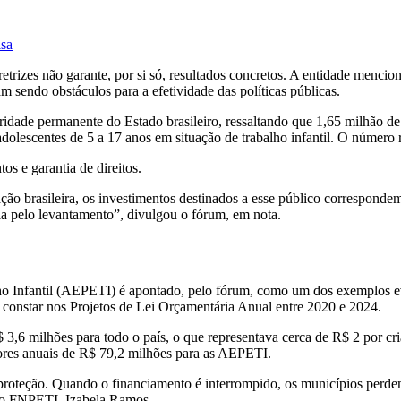
isa
etrizes não garante, por si só, resultados concretos. A entidade menci
m sendo obstáculos para a efetividade das políticas públicas.
ridade permanente do Estado brasileiro, ressaltando que 1,65 milhão d
dolescentes de 5 a 17 anos em situação de trabalho infantil. O número 
os e garantia de direitos.
ão brasileira, os investimentos destinados a esse público correspond
ia pelo levantamento”, divulgou o fórum, em nota.
o Infantil (AEPETI) é apontado, pelo fórum, como um dos exemplos evi
constar nos Projetos de Lei Orçamentária Anual entre 2020 e 2024.
 3,6 milhões para todo o país, o que representava cerca de R$ 2 por cr
lores anuais de R$ 79,2 milhões para as AEPETI.
proteção. Quando o financiamento é interrompido, os municípios perdem
a do FNPETI, Izabela Ramos.