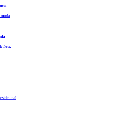
 meta
uda
o frete.