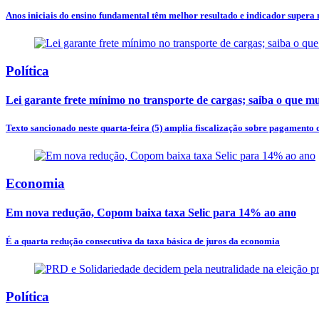
Anos iniciais do ensino fundamental têm melhor resultado e indicador supera
Política
Lei garante frete mínimo no transporte de cargas; saiba o que m
Texto sancionado neste quarta-feira (5) amplia fiscalização sobre pagamento d
Economia
Em nova redução, Copom baixa taxa Selic para 14% ao ano
É a quarta redução consecutiva da taxa básica de juros da economia
Política