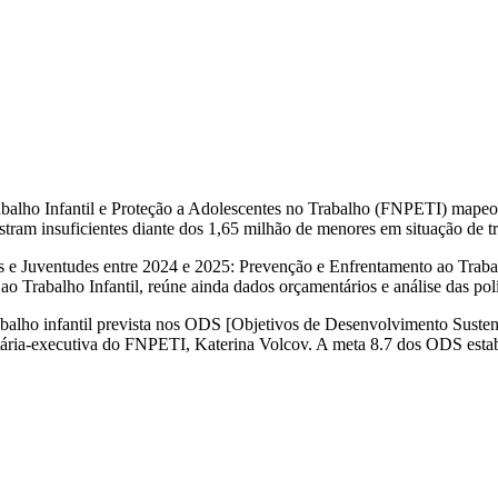
ho Infantil e Proteção a Adolescentes no Trabalho (FNPETI) mapeou ma
tram insuficientes diante dos 1,65 milhão de menores em situação de tra
ias e Juventudes entre 2024 e 2025: Prevenção e Enfrentamento ao Trab
ao Trabalho Infantil, reúne ainda dados orçamentários e análise das po
abalho infantil prevista nos ODS [Objetivos de Desenvolvimento Sustent
retária-executiva do FNPETI, Katerina Volcov. A meta 8.7 dos ODS estabe