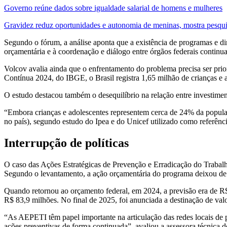
Governo reúne dados sobre igualdade salarial de homens e mulheres
Gravidez reduz oportunidades e autonomia de meninas, mostra pesqu
Segundo o fórum, a análise aponta que a existência de programas e dir
orçamentária e à coordenação e diálogo entre órgãos federais continua
Volcov avalia ainda que o enfrentamento do problema precisa ser prio
Contínua 2024, do IBGE, o Brasil registra 1,65 milhão de crianças e a
O estudo destacou também o desequilíbrio na relação entre investiment
“Embora crianças e adolescentes representem cerca de 24% da populaç
no país), segundo estudo do Ipea e do Unicef utilizado como referênc
Interrupção de políticas
O caso das Ações Estratégicas de Prevenção e Erradicação do Trabalh
Segundo o levantamento, a ação orçamentária do programa deixou de 
Quando retornou ao orçamento federal, em 2024, a previsão era de R$
R$ 83,9 milhões. No final de 2025, foi anunciada a destinação de va
“As AEPETI têm papel importante na articulação das redes locais de 
ações preventivas de forma continuada”, avaliou a assessora técnic